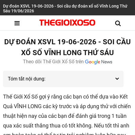
Dự đoán XSVL 19-06-2026 - Soi cầu dự đoán xổ số Vĩnh Long Thứ
Sáu 19/06/2026
DỰ ĐOÁN XSVL 19-06-2026 - SOI CẦU
XỔ SỐ VĨNH LONG THỨ SÁU
Theo dõi Thế Giới Xổ Số trên
Tóm tắt nội dung:
Thế Giới Xổ Số gợi ý rằng các bạn có thể dựa vào Kết
Quả VĨNH LONG các kỳ trước và áp dụng thử với chiến
thuật hiện nay của các bạn để đánh giá trong 1 tuần
qua xác suất thắng thua có tốt không. Nếu tốt thì anh