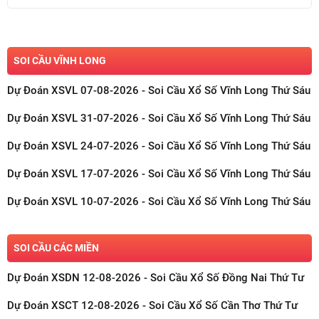
SOI CẦU VĨNH LONG
Dự Đoán XSVL 07-08-2026 - Soi Cầu Xổ Số Vĩnh Long Thứ Sáu
Dự Đoán XSVL 31-07-2026 - Soi Cầu Xổ Số Vĩnh Long Thứ Sáu
Dự Đoán XSVL 24-07-2026 - Soi Cầu Xổ Số Vĩnh Long Thứ Sáu
Dự Đoán XSVL 17-07-2026 - Soi Cầu Xổ Số Vĩnh Long Thứ Sáu
Dự Đoán XSVL 10-07-2026 - Soi Cầu Xổ Số Vĩnh Long Thứ Sáu
SOI CẦU CÁC MIỀN
Dự Đoán XSDN 12-08-2026 - Soi Cầu Xổ Số Đồng Nai Thứ Tư
Dự Đoán XSCT 12-08-2026 - Soi Cầu Xổ Số Cần Thơ Thứ Tư