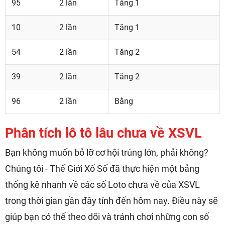
95
2 lần
Tăng 1
10
2 lần
Tăng 1
54
2 lần
Tăng 2
39
2 lần
Tăng 2
96
2 lần
Bằng
Phân tích lô tô lâu chưa về XSVL
Bạn không mu
ốn bỏ lỡ cơ h
ội trúng lớn, ph
ải không?
Chúng t
ôi - Thế Giới Xổ Số đã thực hi
ện một bảng
th
ống kê nhanh v
ề các số Loto ch
ưa về của XSVL
trong
thời gian gần đ
ây tính đến h
ôm nay. Điều này
sẽ
giúp bạn có
thể theo dõi và
tránh chơi nh
ững con số