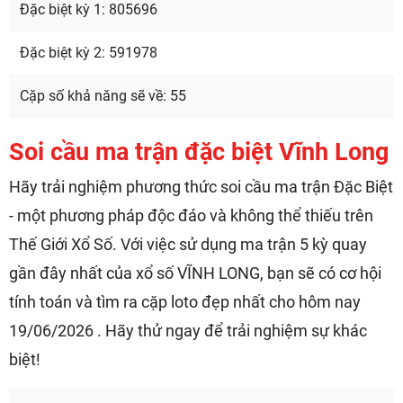
Đặc biệt kỳ 1: 805696
Đặc biệt kỳ 2: 591978
Cặp số khả năng sẽ về: 55
Soi cầu ma trận đặc biệt Vĩnh Long
Hãy trải nghiệm phương thức soi cầu ma trận Đặc Biệt
- một phương pháp độc đáo và không thể thiếu trên
Thế Giới Xổ Số. Với việc sử dụng ma trận 5 kỳ quay
gần đây nhất của xổ số VĨNH LONG, bạn sẽ có cơ hội
tính toán và tìm ra cặp loto đẹp nhất cho hôm nay
19/06/2026 . Hãy thử ngay để trải nghiệm sự khác
biệt!