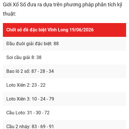
Giới Xổ Số đưa ra dựa trên phương pháp phân tích kỹ
thuật:
Chốt số đề đặc biệt Vĩnh Long 19/06/2026
Đầu đuôi giải đặc biệt: 88
Soi cầu giải 8: 38
Bao lô 2 số: 87 - 28 - 34
Loto Xiên 2: 23 - 22
Loto Xiên 3: 10 - 24 - 79
Cầu Loto: 31 - 30 - 72
Cầu 2 nháy: 83 - 69 - 91