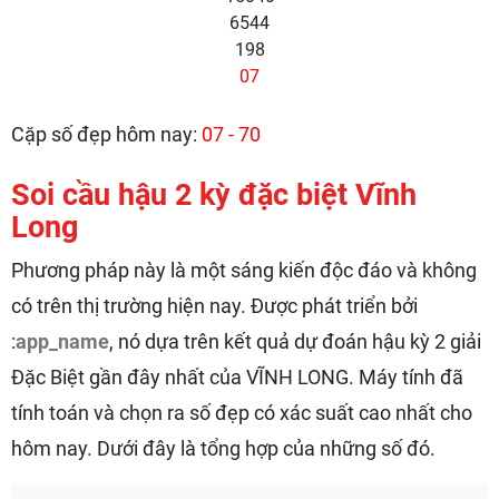
6544
198
07
Cặp số đẹp hôm nay:
07 - 70
Soi cầu hậu 2 kỳ đặc biệt Vĩnh
Long
Phương pháp này là một sáng kiến độc đáo và không
có trên thị trường hiện nay. Được phát triển bởi
:
app_name
, nó dựa trên kết quả dự đoán hậu kỳ 2 giải
Đặc Biệt gần đây nhất của VĨNH LONG. Máy tính đã
tính toán và chọn ra số đẹp có xác suất cao nhất cho
hôm nay. Dưới đây là tổng hợp của những số đó.