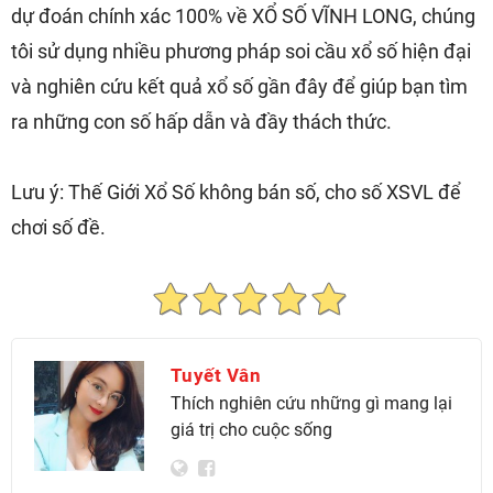
dự đoán chính xác 100% về XỔ SỐ VĨNH LONG, chúng
tôi sử dụng nhiều phương pháp soi cầu xổ số hiện đại
và nghiên cứu kết quả xổ số gần đây để giúp bạn tìm
ra những con số hấp dẫn và đầy thách thức.
Lưu ý: Thế Giới Xổ Số không bán số, cho số XSVL để
chơi số đề.
Tuyết Vân
Thích nghiên cứu những gì mang lại
giá trị cho cuộc sống