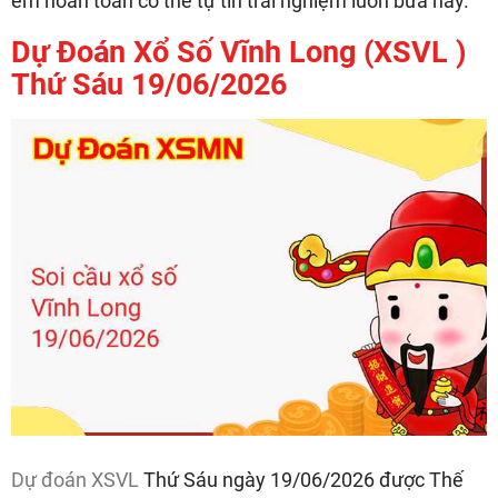
em hoàn toàn có thể tự tin trải nghiệm luôn bữa nay.
Dự Đoán Xổ Số Vĩnh Long (XSVL )
Thứ Sáu 19/06/2026
Dự đoán XSVL
Thứ Sáu ngày 19/06/2026 được Thế