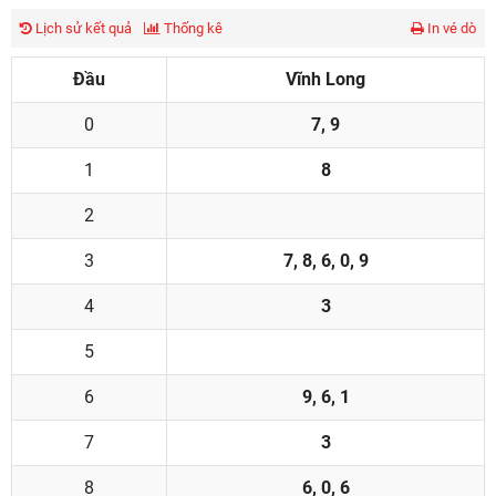
Lịch sử kết quả
Thống kê
In vé dò
Đầu
Vĩnh Long
0
7, 9
1
8
2
3
7, 8, 6, 0, 9
4
3
5
6
9, 6, 1
7
3
8
6, 0, 6