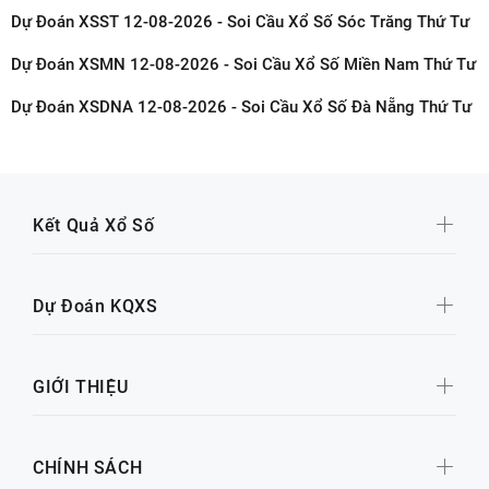
Dự Đoán XSST 12-08-2026 - Soi Cầu Xổ Số Sóc Trăng Thứ Tư
Dự Đoán XSMN 12-08-2026 - Soi Cầu Xổ Số Miền Nam Thứ Tư
Dự Đoán XSDNA 12-08-2026 - Soi Cầu Xổ Số Đà Nẵng Thứ Tư
Kết Quả Xổ Số
Dự Đoán KQXS
GIỚI THIỆU
CHÍNH SÁCH