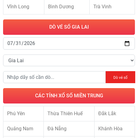
Vĩnh Long
Bình Dương
Trà Vinh
DÒ VÉ SỐ GIA LAI
Dò vé số
CÁC TỈNH XỔ SỐ MIỀN TRUNG
Phú Yên
Thừa Thiên Huế
Đắk Lắk
Quảng Nam
Đà Nẵng
Khánh Hòa