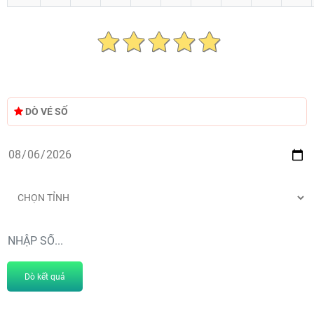
DÒ VÉ SỐ
Dò kết quả