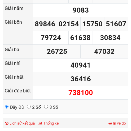
Giải năm
9083
Giải bốn
89846
02154
15750
51607
79724
61638
30834
Giải ba
26725
47032
Giải nhì
40941
Giải nhất
36416
Giải đặc biệt
738100
Đầy Đủ
2 Số
3 Số
Lịch sử kết quả
Thống kê
In vé dò