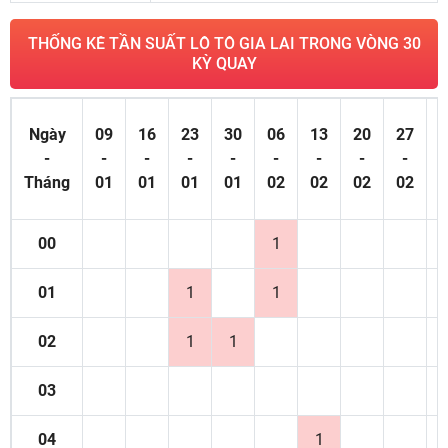
THỐNG KÊ TẦN SUẤT LÔ TÔ GIA LAI TRONG VÒNG 30
KỲ QUAY
Ngày
09
16
23
30
06
13
20
27
0
-
-
-
-
-
-
-
-
-
Tháng
01
01
01
01
02
02
02
02
0
00
1
01
1
1
02
1
1
03
04
1