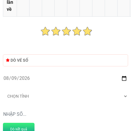
lần
về
DÒ VÉ SỐ
Dò kết quả