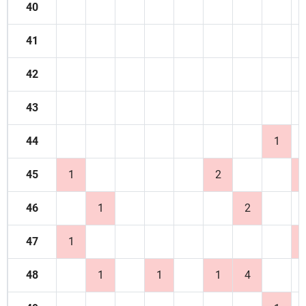
40
41
42
43
44
1
45
1
2
46
1
2
47
1
48
1
1
1
4