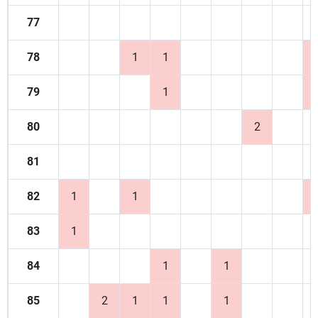
77
78
1
1
79
1
80
2
81
82
1
1
83
1
84
1
1
85
2
1
1
1