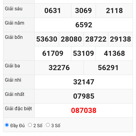
Giải sáu
0631
3069
2118
Giải năm
6592
Giải bốn
53630
28080
28722
29138
61709
53109
41368
Giải ba
32276
56291
Giải nhì
32147
Giải nhất
07985
Giải đặc biệt
087038
Đầy Đủ
2 Số
3 Số