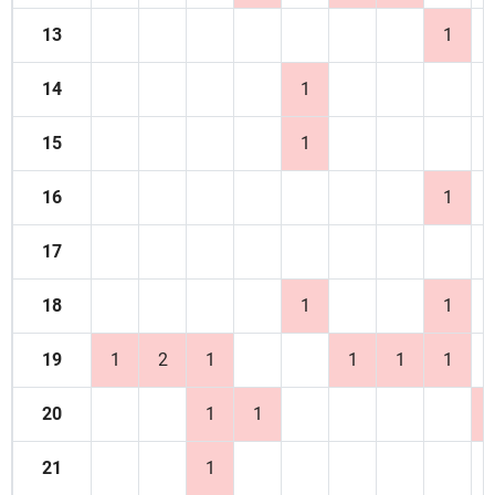
13
1
14
1
15
1
16
1
17
18
1
1
19
1
2
1
1
1
1
20
1
1
21
1