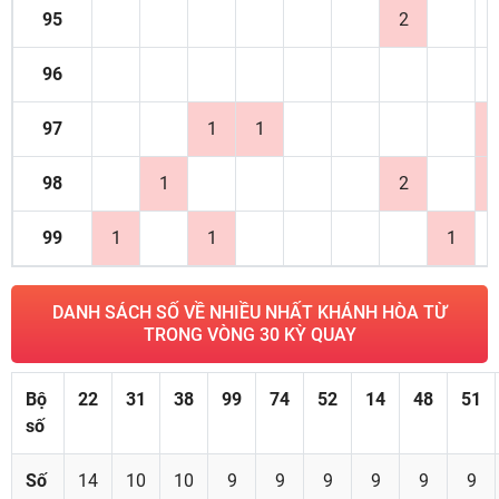
95
2
96
97
1
1
98
1
2
99
1
1
1
DANH SÁCH SỐ VỀ NHIỀU NHẤT KHÁNH HÒA TỪ
TRONG VÒNG 30 KỲ QUAY
Bộ
22
31
38
99
74
52
14
48
51
số
Số
14
10
10
9
9
9
9
9
9