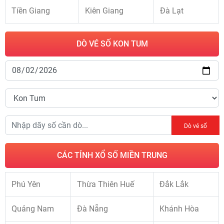
Tiền Giang
Kiên Giang
Đà Lạt
DÒ VÉ SỐ KON TUM
Dò vé số
CÁC TỈNH XỔ SỐ MIỀN TRUNG
Phú Yên
Thừa Thiên Huế
Đắk Lắk
Quảng Nam
Đà Nẵng
Khánh Hòa