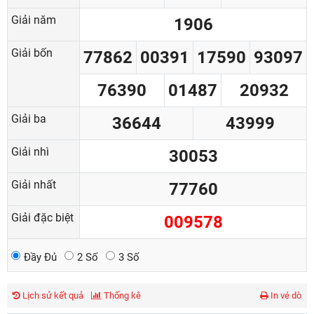
Giải năm
1906
Giải bốn
77862
00391
17590
93097
76390
01487
20932
Giải ba
36644
43999
Giải nhì
30053
Giải nhất
77760
Giải đặc biệt
009578
Đầy Đủ
2 Số
3 Số
Lịch sử kết quả
Thống kê
In vé dò