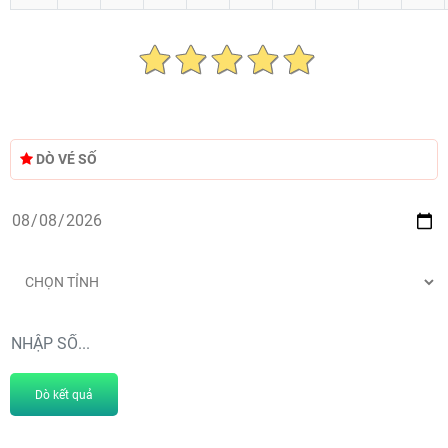
DÒ VÉ SỐ
Dò kết quả