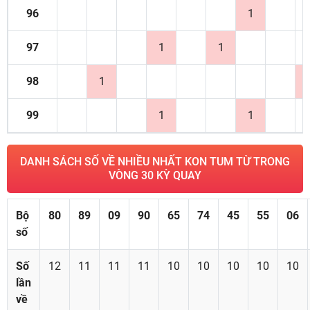
96
1
97
1
1
98
1
99
1
1
DANH SÁCH SỐ VỀ NHIỀU NHẤT KON TUM TỪ TRONG
VÒNG 30 KỲ QUAY
Bộ
80
89
09
90
65
74
45
55
06
số
Số
12
11
11
11
10
10
10
10
10
lần
về