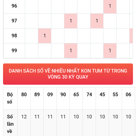
96
1
97
1
1
98
1
99
1
1
DANH SÁCH SỐ VỀ NHIỀU NHẤT KON TUM TỪ TRONG
VÒNG 30 KỲ QUAY
Bộ
80
89
09
90
65
74
45
55
06
số
Số
12
11
11
11
10
10
10
10
10
lần
về