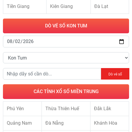
Tiền Giang
Kiên Giang
Đà Lạt
DÒ VÉ SỐ KON TUM
Dò vé số
CÁC TỈNH XỔ SỐ MIỀN TRUNG
Phú Yên
Thừa Thiên Huế
Đắk Lắk
Quảng Nam
Đà Nẵng
Khánh Hòa