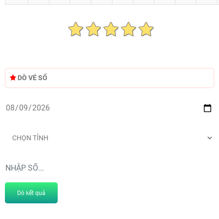
DÒ VÉ SỐ
Dò kết quả