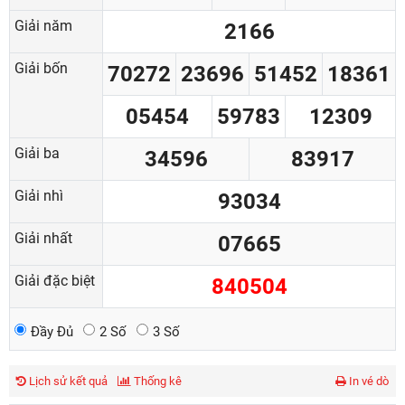
Giải năm
2166
Giải bốn
70272
23696
51452
18361
05454
59783
12309
Giải ba
34596
83917
Giải nhì
93034
Giải nhất
07665
Giải đặc biệt
840504
Đầy Đủ
2 Số
3 Số
Lịch sử kết quả
Thống kê
In vé dò