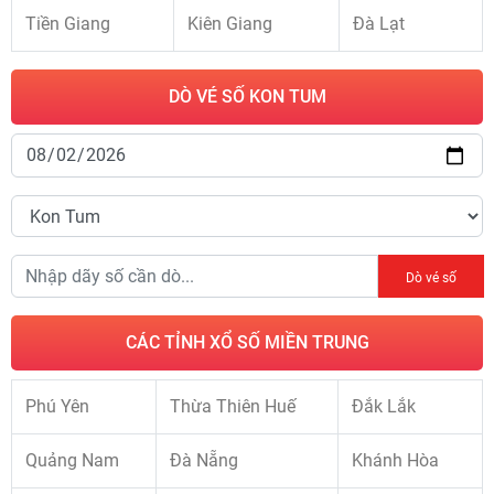
Tiền Giang
Kiên Giang
Đà Lạt
DÒ VÉ SỐ KON TUM
Dò vé số
CÁC TỈNH XỔ SỐ MIỀN TRUNG
Phú Yên
Thừa Thiên Huế
Đắk Lắk
Quảng Nam
Đà Nẵng
Khánh Hòa