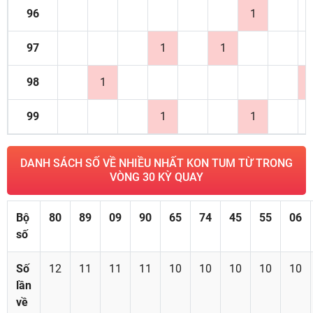
96
1
97
1
1
98
1
99
1
1
DANH SÁCH SỐ VỀ NHIỀU NHẤT KON TUM TỪ TRONG
VÒNG 30 KỲ QUAY
Bộ
80
89
09
90
65
74
45
55
06
số
Số
12
11
11
11
10
10
10
10
10
lần
về