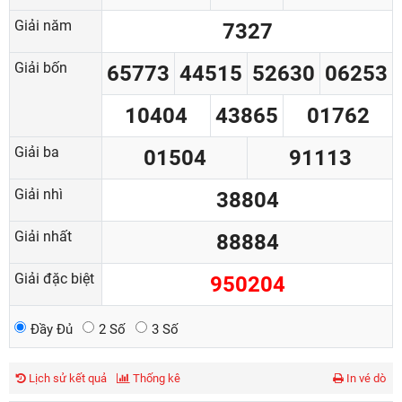
Giải năm
7327
Giải bốn
65773
44515
52630
06253
10404
43865
01762
Giải ba
01504
91113
Giải nhì
38804
Giải nhất
88884
Giải đặc biệt
950204
Đầy Đủ
2 Số
3 Số
Lịch sử kết quả
Thống kê
In vé dò