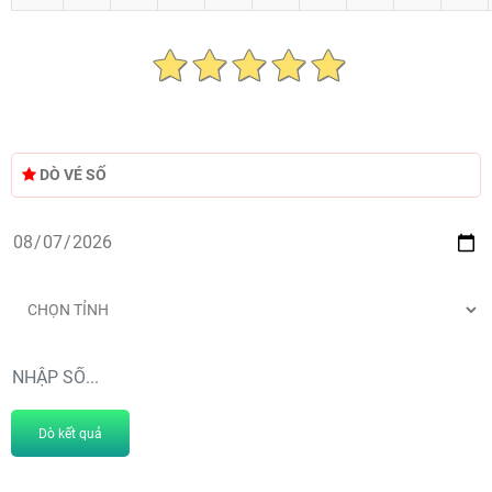
DÒ VÉ SỐ
Dò kết quả