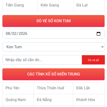
Tiền Giang
Kiên Giang
Đà Lạt
DÒ VÉ SỐ KON TUM
Dò vé số
CÁC TỈNH XỔ SỐ MIỀN TRUNG
Phú Yên
Thừa Thiên Huế
Đắk Lắk
Quảng Nam
Đà Nẵng
Khánh Hòa