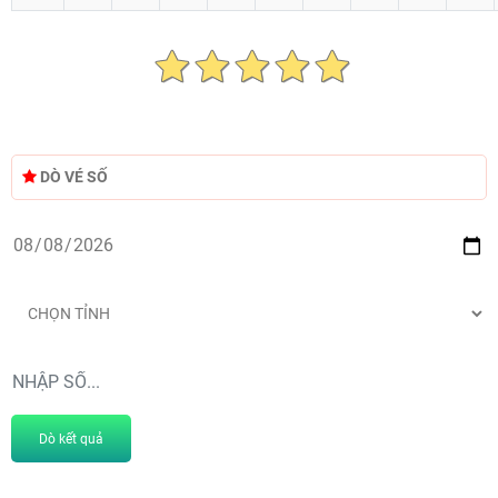
DÒ VÉ SỐ
Dò kết quả