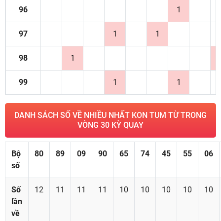
96
1
97
1
1
98
1
99
1
1
DANH SÁCH SỐ VỀ NHIỀU NHẤT KON TUM TỪ TRONG
VÒNG 30 KỲ QUAY
Bộ
80
89
09
90
65
74
45
55
06
số
Số
12
11
11
11
10
10
10
10
10
lần
về