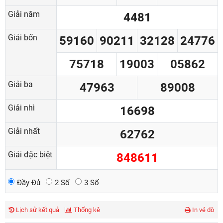
Giải năm
4481
Giải bốn
59160
90211
32128
24776
75718
19003
05862
Giải ba
47963
89008
Giải nhì
16698
Giải nhất
62762
Giải đặc biệt
848611
Đầy Đủ
2 Số
3 Số
Lịch sử kết quả
Thống kê
In vé dò