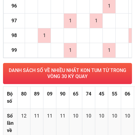
96
1
97
1
1
98
1
99
1
1
DANH SÁCH SỐ VỀ NHIỀU NHẤT KON TUM TỪ TRONG
VÒNG 30 KỲ QUAY
Bộ
80
89
09
90
65
74
45
55
06
số
Số
12
11
11
11
10
10
10
10
10
lần
về