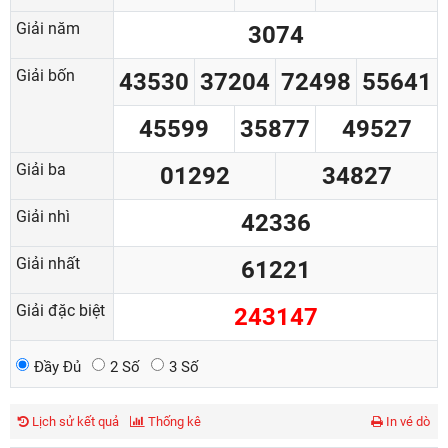
Giải năm
3074
Giải bốn
43530
37204
72498
55641
45599
35877
49527
Giải ba
01292
34827
Giải nhì
42336
Giải nhất
61221
Giải đặc biệt
243147
Đầy Đủ
2 Số
3 Số
Lịch sử kết quả
Thống kê
In vé dò