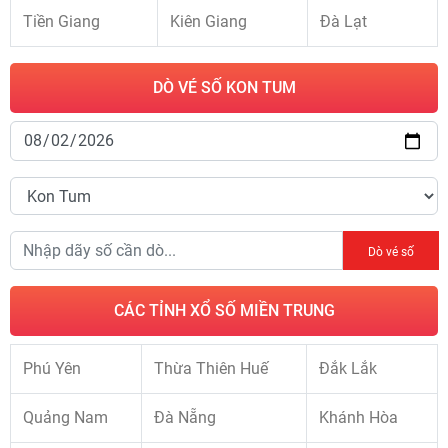
Tiền Giang
Kiên Giang
Đà Lạt
DÒ VÉ SỐ KON TUM
Dò vé số
CÁC TỈNH XỔ SỐ MIỀN TRUNG
Phú Yên
Thừa Thiên Huế
Đắk Lắk
Quảng Nam
Đà Nẵng
Khánh Hòa