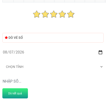
DÒ VÉ SỐ
Dò kết quả