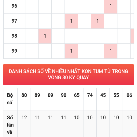
96
1
97
1
1
98
1
99
1
1
DANH SÁCH SỐ VỀ NHIỀU NHẤT KON TUM TỪ TRONG
VÒNG 30 KỲ QUAY
Bộ
80
89
09
90
65
74
45
55
06
số
Số
12
11
11
11
10
10
10
10
10
lần
về