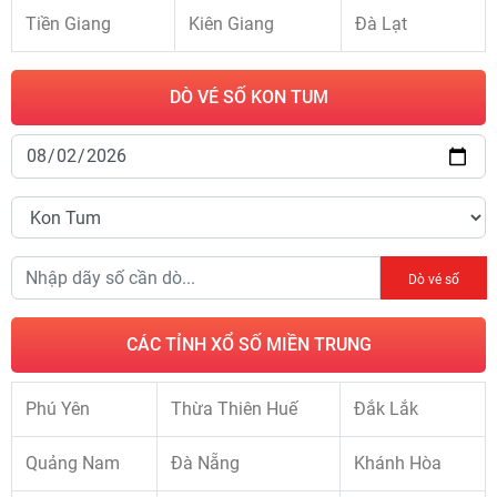
Tiền Giang
Kiên Giang
Đà Lạt
DÒ VÉ SỐ KON TUM
Dò vé số
CÁC TỈNH XỔ SỐ MIỀN TRUNG
Phú Yên
Thừa Thiên Huế
Đắk Lắk
Quảng Nam
Đà Nẵng
Khánh Hòa