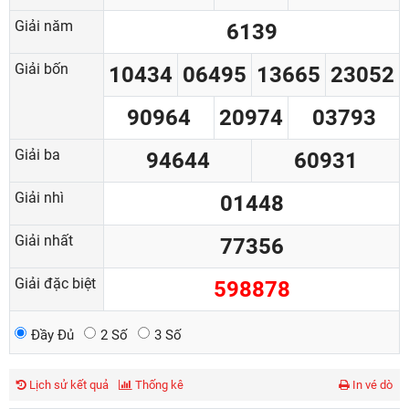
Giải năm
6139
Giải bốn
10434
06495
13665
23052
90964
20974
03793
Giải ba
94644
60931
Giải nhì
01448
Giải nhất
77356
Giải đặc biệt
598878
Đầy Đủ
2 Số
3 Số
Lịch sử kết quả
Thống kê
In vé dò