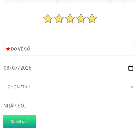
DÒ VÉ SỐ
Dò kết quả