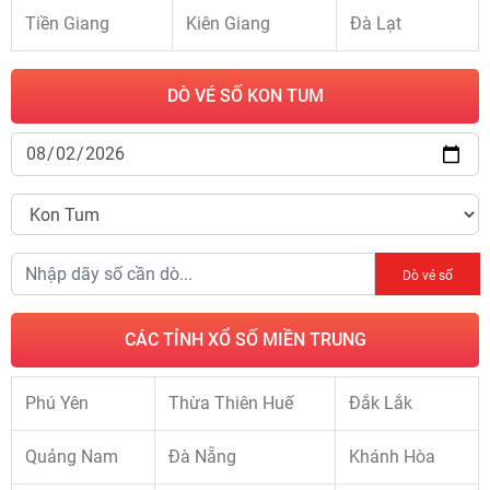
Tiền Giang
Kiên Giang
Đà Lạt
DÒ VÉ SỐ KON TUM
Dò vé số
CÁC TỈNH XỔ SỐ MIỀN TRUNG
Phú Yên
Thừa Thiên Huế
Đắk Lắk
Quảng Nam
Đà Nẵng
Khánh Hòa