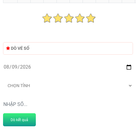
DÒ VÉ SỐ
Dò kết quả