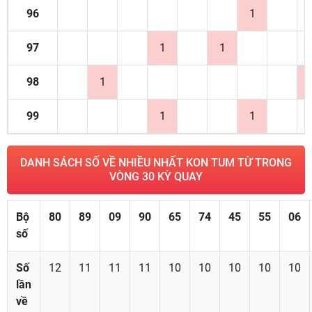
96
1
97
1
1
98
1
99
1
1
DANH SÁCH SỐ VỀ NHIỀU NHẤT KON TUM TỪ TRONG
VÒNG 30 KỲ QUAY
Bộ
80
89
09
90
65
74
45
55
06
số
Số
12
11
11
11
10
10
10
10
10
lần
về