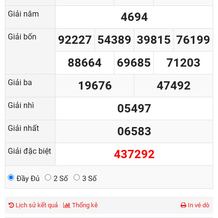
Giải năm
4694
Giải bốn
92227
54389
39815
76199
88664
69685
71203
Giải ba
19676
47492
Giải nhì
05497
Giải nhất
06583
Giải đặc biệt
437292
Đầy Đủ
2 Số
3 Số
Lịch sử kết quả
Thống kê
In vé dò