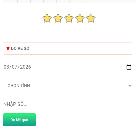
DÒ VÉ SỐ
Dò kết quả