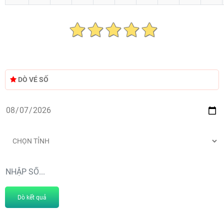
DÒ VÉ SỐ
Dò kết quả