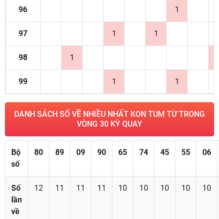
96
1
97
1
1
98
1
99
1
1
DANH SÁCH SỐ VỀ NHIỀU NHẤT KON TUM TỪ TRONG
VÒNG 30 KỲ QUAY
Bộ
80
89
09
90
65
74
45
55
06
số
Số
12
11
11
11
10
10
10
10
10
lần
về