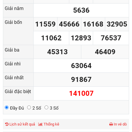
Giải năm
5636
Giải bốn
11559
45666
16168
32905
11062
12893
76537
Giải ba
45313
46409
Giải nhì
63064
Giải nhất
91867
Giải đặc biệt
141007
Đầy Đủ
2 Số
3 Số
Lịch sử kết quả
Thống kê
In vé dò