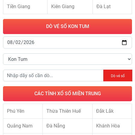
Tiền Giang
Kiên Giang
Đà Lạt
DÒ VÉ SỐ KON TUM
Dò vé số
CÁC TỈNH XỔ SỐ MIỀN TRUNG
Phú Yên
Thừa Thiên Huế
Đắk Lắk
Quảng Nam
Đà Nẵng
Khánh Hòa