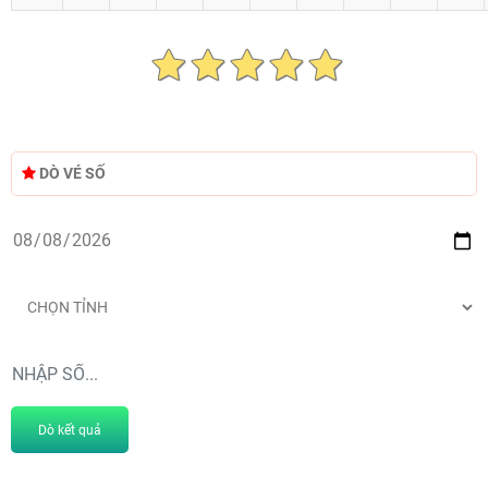
DÒ VÉ SỐ
Dò kết quả