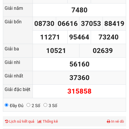
Giải năm
7480
Giải bốn
08730
06616
37053
88419
11271
95464
73240
Giải ba
10521
02639
Giải nhì
56160
Giải nhất
37360
Giải đặc biệt
315858
Đầy Đủ
2 Số
3 Số
Lịch sử kết quả
Thống kê
In vé dò