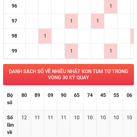
96
1
97
1
1
98
1
99
1
1
DANH SÁCH SỐ VỀ NHIỀU NHẤT KON TUM TỪ TRONG
VÒNG 30 KỲ QUAY
Bộ
80
89
09
90
65
74
45
55
06
số
Số
12
11
11
11
10
10
10
10
10
lần
về