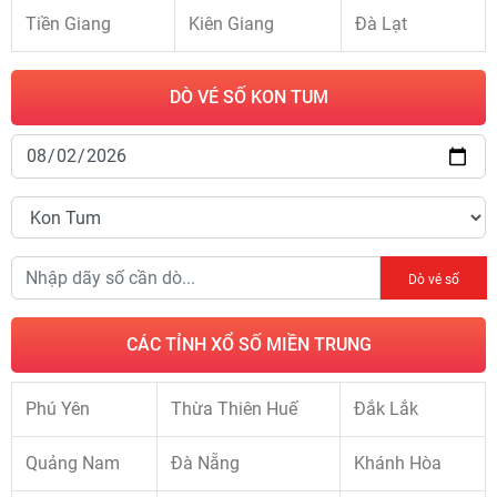
Tiền Giang
Kiên Giang
Đà Lạt
DÒ VÉ SỐ KON TUM
Dò vé số
CÁC TỈNH XỔ SỐ MIỀN TRUNG
Phú Yên
Thừa Thiên Huế
Đắk Lắk
Quảng Nam
Đà Nẵng
Khánh Hòa