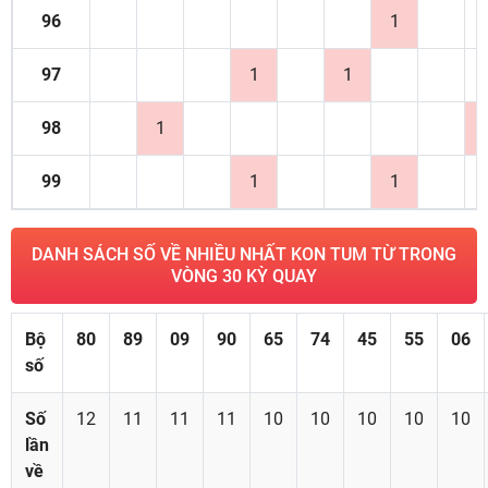
96
1
97
1
1
98
1
99
1
1
DANH SÁCH SỐ VỀ NHIỀU NHẤT KON TUM TỪ TRONG
VÒNG 30 KỲ QUAY
Bộ
80
89
09
90
65
74
45
55
06
số
Số
12
11
11
11
10
10
10
10
10
lần
về