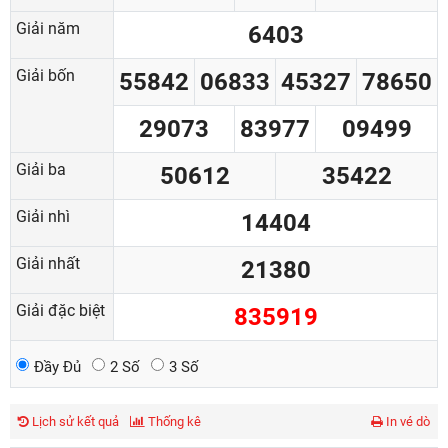
Giải năm
6403
Giải bốn
55842
06833
45327
78650
29073
83977
09499
Giải ba
50612
35422
Giải nhì
14404
Giải nhất
21380
Giải đặc biệt
835919
Đầy Đủ
2 Số
3 Số
Lịch sử kết quả
Thống kê
In vé dò