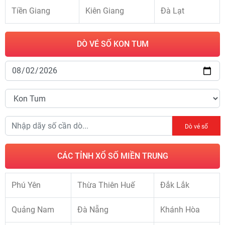
Tiền Giang
Kiên Giang
Đà Lạt
DÒ VÉ SỐ KON TUM
Dò vé số
CÁC TỈNH XỔ SỐ MIỀN TRUNG
Phú Yên
Thừa Thiên Huế
Đắk Lắk
Quảng Nam
Đà Nẵng
Khánh Hòa