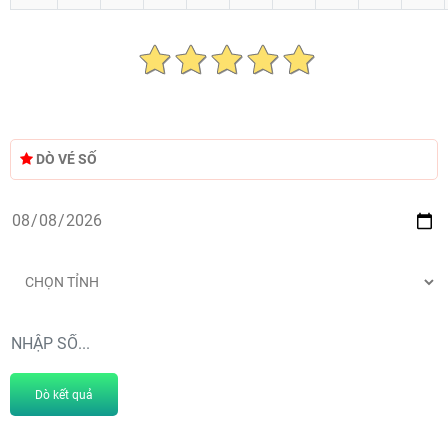
DÒ VÉ SỐ
Dò kết quả