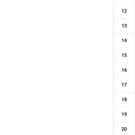
12
13
14
15
16
17
18
19
20