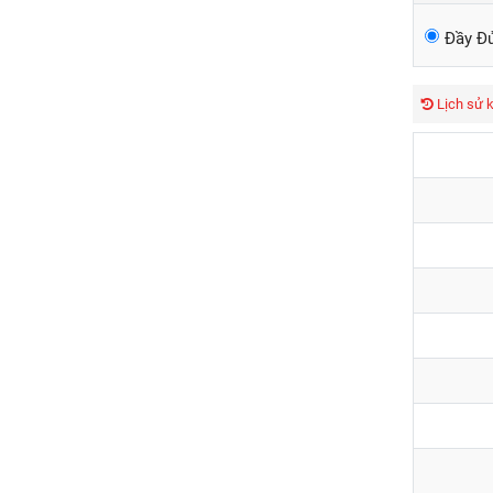
Đầy Đ
Lịch sử k