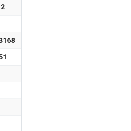
12
3168
51