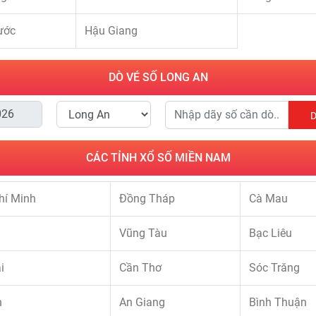
ước
Hậu Giang
DÒ VÉ SỐ LONG AN
D
CÁC TỈNH XỔ SỐ MIỀN NAM
hí Minh
Đồng Tháp
Cà Mau
Vũng Tàu
Bạc Liêu
i
Cần Thơ
Sóc Trăng
h
An Giang
Bình Thuận