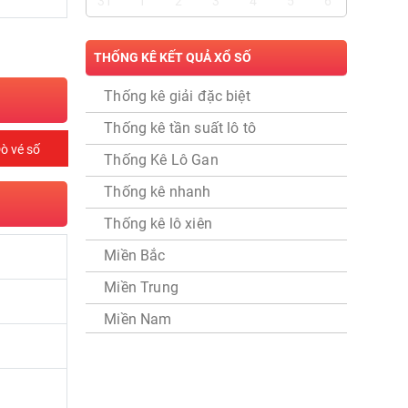
31
1
2
3
4
5
6
THỐNG KÊ KẾT QUẢ XỔ SỐ
Thống kê giải đặc biệt
Thống kê tần suất lô tô
ò vé số
Thống Kê Lô Gan
Thống kê nhanh
Thống kê lô xiên
Miền Bắc
Miền Trung
Miền Nam