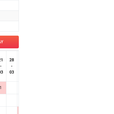
AY
21
28
04
11
18
25
02
09
16
23
30
-
-
-
-
-
-
-
-
-
-
-
03
03
04
04
04
04
05
05
05
05
05
1
1
1
2
2
2