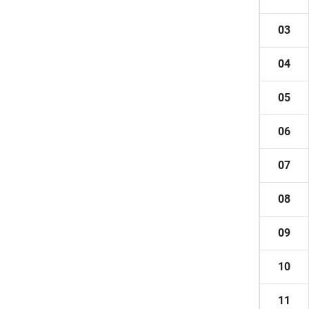
03
04
05
06
07
08
09
10
11