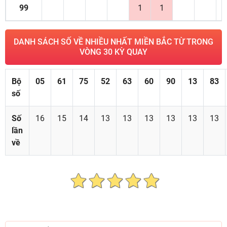
99
1
1
DANH SÁCH SỐ VỀ NHIỀU NHẤT MIỀN BẮC TỪ TRONG
VÒNG 30 KỲ QUAY
Bộ
05
61
75
52
63
60
90
13
83
số
Số
16
15
14
13
13
13
13
13
13
lần
về