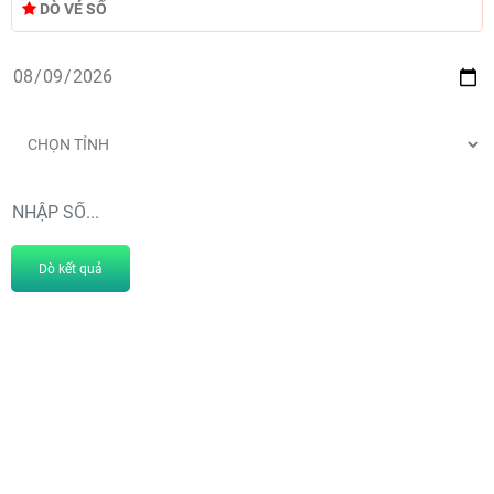
DÒ VÉ SỐ
Dò kết quả