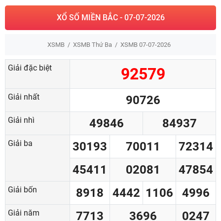
XỔ SỐ MIỀN BẮC - 07-07-2026
XSMB
XSMB Thứ Ba
XSMB 07-07-2026
Giải đặc biệt
92579
Giải nhất
90726
Giải nhì
49846
84937
Giải ba
30193
70011
72314
45411
02081
47854
Giải bốn
8918
4442
1106
4996
Giải năm
7713
3696
0247