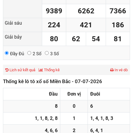
9389
6262
7366
Giải sáu
224
421
186
Giải bảy
80
62
54
81
Đầy Đủ
2 Số
3 Số
Lịch sử kết quả
Thống kê
In vé dò
Thống kê lô tô xổ số Miền Bắc - 07-07-2026
Đầu
Đơn vị
Đuôi
8
0
6
1, 1, 8, 2, 8
1
1, 4, 1, 8, 3
4, 6, 6
2
6, 4, 1