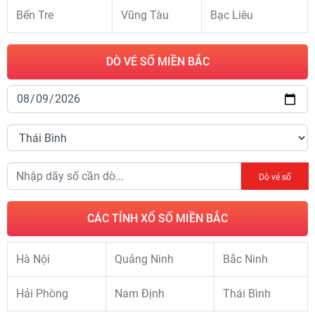
Bến Tre
Vũng Tàu
Bạc Liêu
DÒ VÉ SỐ MIỀN BẮC
Dò vé số
CÁC TỈNH XỔ SỐ MIỀN BẮC
Hà Nội
Quảng Ninh
Bắc Ninh
Hải Phòng
Nam Định
Thái Bình