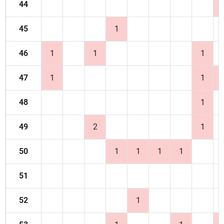
44
45
1
46
1
1
1
47
1
1
48
1
49
2
1
50
1
1
1
1
51
52
1