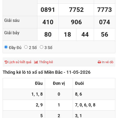
0891
7752
7773
Giải sáu
410
906
074
Giải bảy
80
18
44
56
Đầy Đủ
2 Số
3 Số
Lịch sử kết quả
Thống kê
In vé dò
Thống kê lô tô xổ số Miền Bắc - 11-05-2026
Đầu
Đơn vị
Đuôi
1, 1, 8
0
8, 6
2, 9
1
7, 0, 6, 0, 8
5
2
3, 1