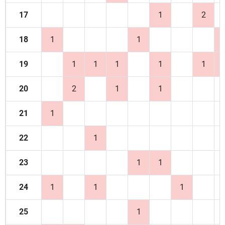
17
1
2
18
1
1
19
1
1
1
1
1
20
2
1
1
21
1
22
1
23
1
1
24
1
1
1
25
1