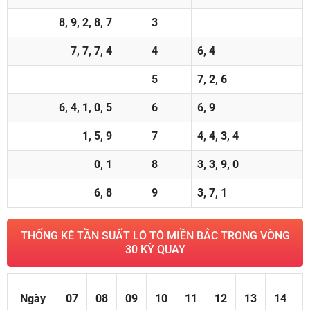
8, 9, 2, 8, 7
3
7, 7, 7, 4
4
6, 4
5
7, 2, 6
6, 4, 1, 0, 5
6
6, 9
1, 5, 9
7
4, 4, 3, 4
0, 1
8
3, 3, 9, 0
6, 8
9
3, 7, 1
THỐNG KÊ TẦN SUẤT LÔ TÔ MIỀN BẮC TRONG VÒNG
30 KỲ QUAY
Ngày
07
08
09
10
11
12
13
14
1