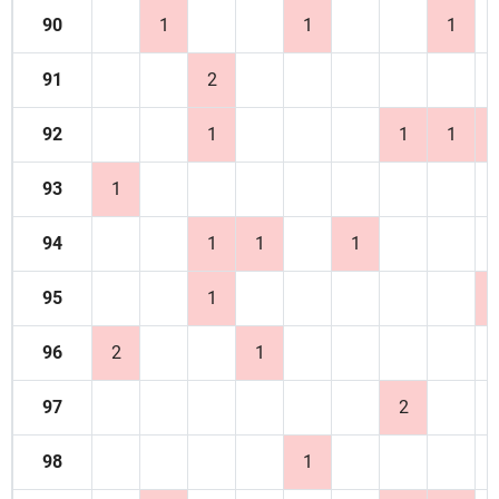
90
1
1
1
91
2
92
1
1
1
93
1
94
1
1
1
95
1
96
2
1
97
2
98
1