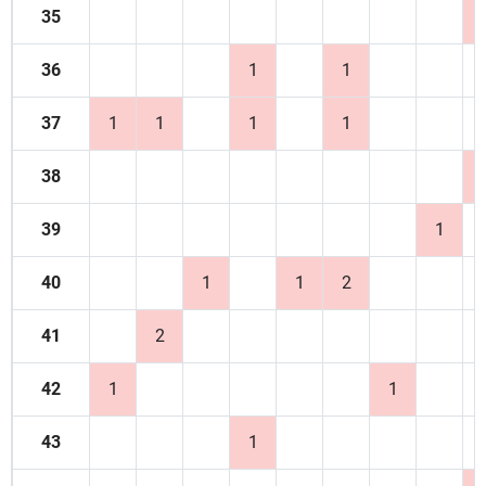
35
36
1
1
37
1
1
1
1
38
39
1
40
1
1
2
41
2
42
1
1
43
1