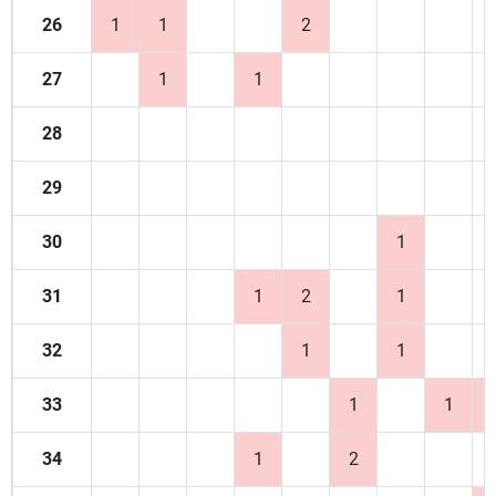
26
1
1
2
27
1
1
28
29
30
1
31
1
2
1
32
1
1
33
1
1
34
1
2