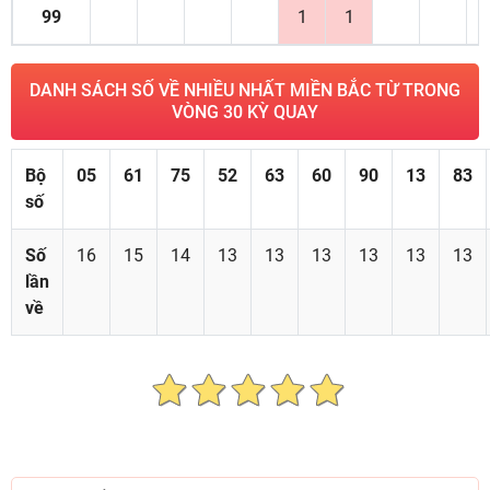
99
1
1
DANH SÁCH SỐ VỀ NHIỀU NHẤT MIỀN BẮC TỪ TRONG
VÒNG 30 KỲ QUAY
Bộ
05
61
75
52
63
60
90
13
83
số
Số
16
15
14
13
13
13
13
13
13
lần
về