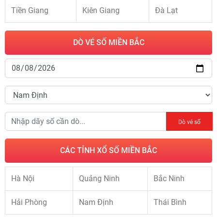
Tiền Giang
Kiên Giang
Đà Lạt
DÒ VÉ SỐ MIỀN BẮC
Dò vé số
CÁC TỈNH XỔ SỐ MIỀN BẮC
Hà Nội
Quảng Ninh
Bắc Ninh
Hải Phòng
Nam Định
Thái Bình