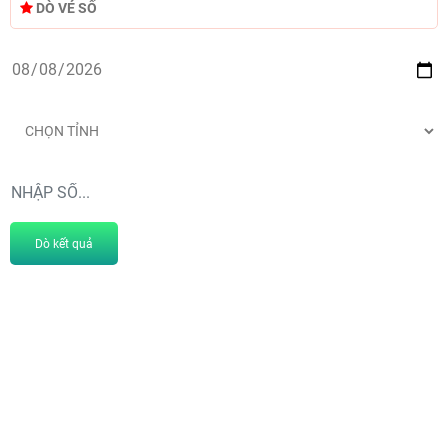
DÒ VÉ SỐ
Dò kết quả