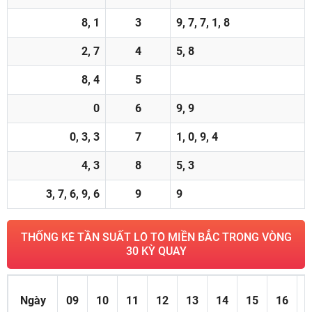
8, 1
3
9, 7, 7, 1, 8
2, 7
4
5, 8
8, 4
5
0
6
9, 9
0, 3, 3
7
1, 0, 9, 4
4, 3
8
5, 3
3, 7, 6, 9, 6
9
9
THỐNG KÊ TẦN SUẤT LÔ TÔ MIỀN BẮC TRONG VÒNG
30 KỲ QUAY
Ngày
09
10
11
12
13
14
15
16
1