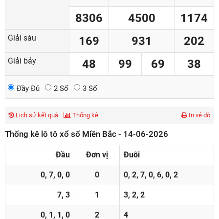
8306
4500
1174
Giải sáu
169
931
202
Giải bảy
48
99
69
38
Đầy Đủ
2 Số
3 Số
Lịch sử kết quả
Thống kê
In vé dò
Thống kê lô tô xổ số Miền Bắc - 14-06-2026
Đầu
Đơn vị
Đuôi
0, 7, 0, 0
0
0, 2, 7, 0, 6, 0, 2
7, 3
1
3, 2, 2
0, 1, 1, 0
2
4