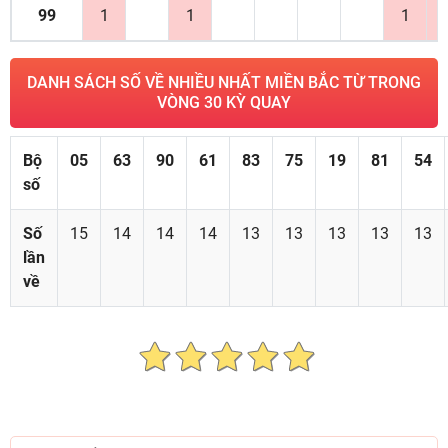
99
1
1
1
DANH SÁCH SỐ VỀ NHIỀU NHẤT MIỀN BẮC TỪ TRONG
VÒNG 30 KỲ QUAY
Bộ
05
63
90
61
83
75
19
81
54
số
Số
15
14
14
14
13
13
13
13
13
lần
về