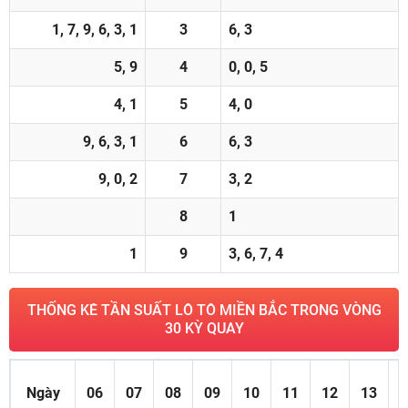
1, 7, 9, 6, 3, 1
3
6, 3
5, 9
4
0, 0, 5
4, 1
5
4, 0
9, 6, 3, 1
6
6, 3
9, 0, 2
7
3, 2
8
1
1
9
3, 6, 7, 4
THỐNG KÊ TẦN SUẤT LÔ TÔ MIỀN BẮC TRONG VÒNG
30 KỲ QUAY
Ngày
06
07
08
09
10
11
12
13
1