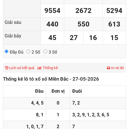
9554
2672
5294
Giải sáu
440
550
613
Giải bảy
45
27
16
15
Đầy Đủ
2 Số
3 Số
Lịch sử kết quả
Thống kê
In vé dò
Thống kê lô tô xổ số Miền Bắc - 27-05-2026
Đầu
Đơn vị
Đuôi
4, 4, 5
0
7, 2
8, 1
1
3, 2, 9, 1, 2, 3, 6, 5
1, 0, 1, 7
2
7