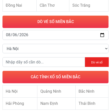
Đồng Nai
Cần Thơ
Sóc Trăng
DÒ VÉ SỐ MIỀN BẮC
Dò vé số
CÁC TỈNH XỔ SỐ MIỀN BẮC
Hà Nội
Quảng Ninh
Bắc Ninh
Hải Phòng
Nam Định
Thái Bình