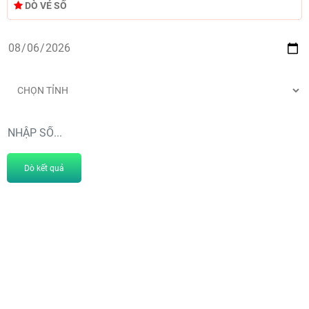
DÒ VÉ SỐ
Dò kết quả