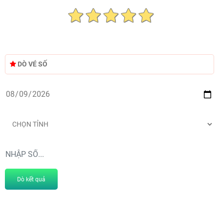
DÒ VÉ SỐ
Dò kết quả