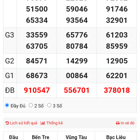
51500
59046
91746
65334
93564
32901
G3
33559
65776
61203
63705
80784
85959
G2
84571
14299
12905
G1
68673
00864
62201
ĐB
910547
556701
378018
Đầy Đủ
2 Số
3 Số
Lịch sử kết quả
Thống kê
In vé dò
Đầu
Bến Tre
Vũng Tàu
Bạc Liêu