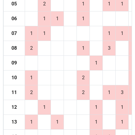
05
2
1
1
1
06
1
1
1
07
1
1
1
1
08
2
1
3
09
1
10
1
2
11
2
2
1
3
12
1
1
1
13
1
1
1
1