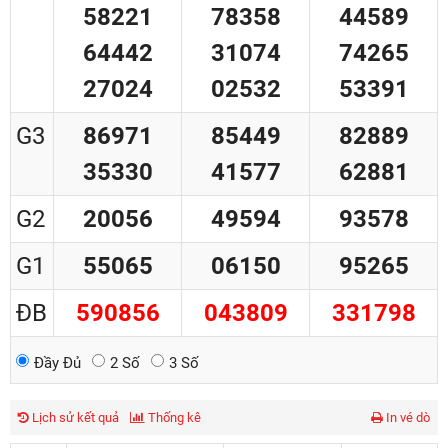
58221
78358
44589
64442
31074
74265
27024
02532
53391
G3
86971
85449
82889
35330
41577
62881
G2
20056
49594
93578
G1
55065
06150
95265
ĐB
590856
043809
331798
Đầy Đủ
2 Số
3 Số
Lịch sử kết quả
Thống kê
In vé dò