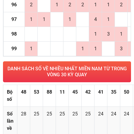
96
2
1
2
2
1
1
2
97
1
1
1
4
1
98
1
3
1
99
1
1
1
3
DANH SÁCH SỐ VỀ NHIỀU NHẤT MIỀN NAM TỪ TRONG
VÒNG 30 KỲ QUAY
Bộ
48
53
88
11
45
42
41
35
50
số
Số
28
25
25
25
25
25
24
24
24
lần
về