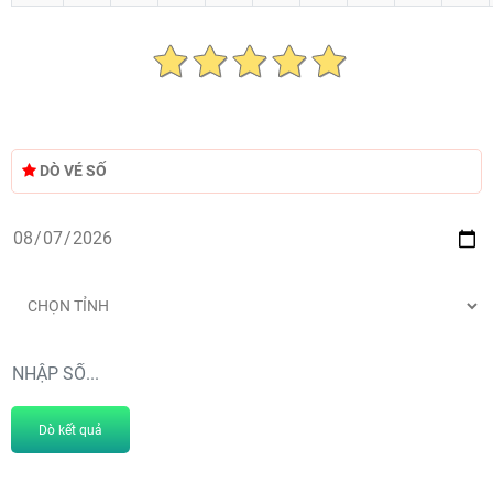
DÒ VÉ SỐ
Dò kết quả