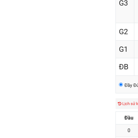
G3
G2
G1
ĐB
Đầy Đ
Lịch sử k
Đầu
0