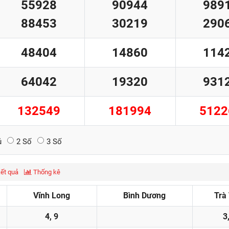
55928
90944
989
88453
30219
290
48404
14860
114
64042
19320
931
132549
181994
5122
ủ
2 Số
3 Số
ết quả
Thống kê
Vĩnh Long
Bình Dương
Trà
4, 9
3