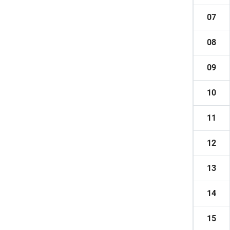
07
08
09
10
11
12
13
14
15