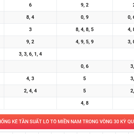
6
9, 2
8, 4
0, 9
0, 
3
8, 4, 8, 5
4, 
9, 2
4, 9, 5, 9
3, 
3, 3, 6, 1, 4
0, 6
3
4, 3
5
3
2, 4, 4
5
2
4, 8
ỐNG KÊ TẦN SUẤT LÔ TÔ MIỀN NAM TRONG VÒNG 30 KỲ Q