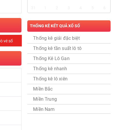
31
1
2
3
4
5
6
THỐNG KÊ KẾT QUẢ XỔ SỐ
Thống kê giải đặc biệt
ò vé số
Thống kê tần suất lô tô
Thống Kê Lô Gan
Thống kê nhanh
Thống kê lô xiên
Miền Bắc
Miền Trung
Miền Nam