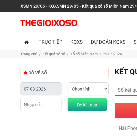
XSMN 29/05 - KQXSMN 29/05 - Kết quả xổ số Miền Nam 29
TRỰC TIẾP
KQXS
DỰ ĐOÁN KQXS
S
Trang chủ
Kết quả xổ số
Xổ số Miền Nam
29-05-2026
KẾT Q
DÒ VÉ SỐ
Dò kết quả
Hải Phò