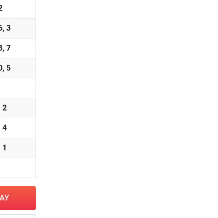
2
6, 3
8, 7
0, 5
, 2
, 4
, 1
UAY