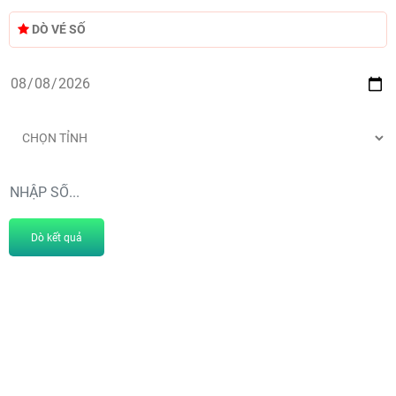
DÒ VÉ SỐ
Dò kết quả