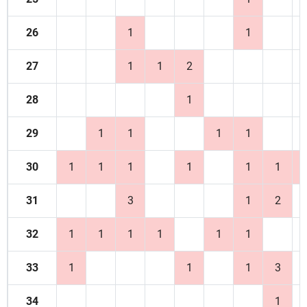
26
1
1
27
1
1
2
28
1
29
1
1
1
1
30
1
1
1
1
1
1
31
3
1
2
32
1
1
1
1
1
1
33
1
1
1
3
34
1