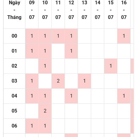
Ngày
09
10
11
12
13
14
15
16
1
-
-
-
-
-
-
-
-
-
Tháng
07
07
07
07
07
07
07
07
0
00
1
1
1
1
1
01
1
1
1
02
1
1
03
1
2
1
04
1
1
1
1
05
2
06
1
1