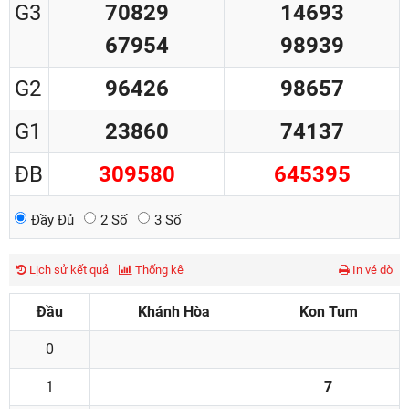
G3
70829
14693
67954
98939
G2
96426
98657
G1
23860
74137
ĐB
309580
645395
Đầy Đủ
2 Số
3 Số
Lịch sử kết quả
Thống kê
In vé dò
Đầu
Khánh Hòa
Kon Tum
0
1
7