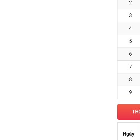
2
3
4
5
6
7
8
9
TH
Ngày