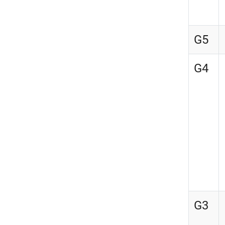
G5
G4
G3