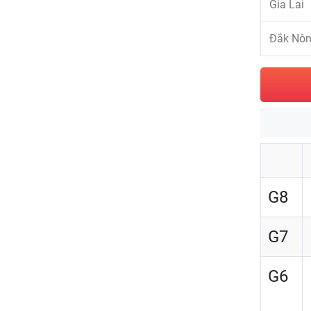
Gia Lai
Đắk Nô
G8
G7
G6