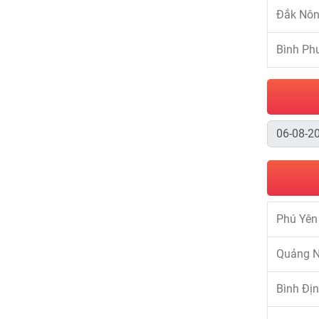
Đắk Nô
Bình Ph
Phú Yên
Quảng 
Bình Đị