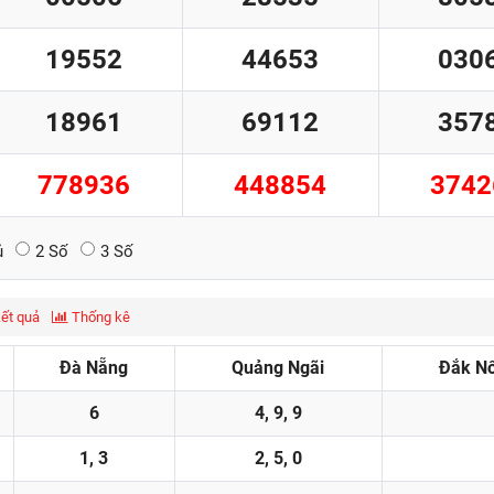
19552
44653
030
18961
69112
357
778936
448854
3742
ủ
2 Số
3 Số
ết quả
Thống kê
Đà Nẵng
Quảng Ngãi
Đắk N
6
4, 9, 9
1, 3
2, 5, 0