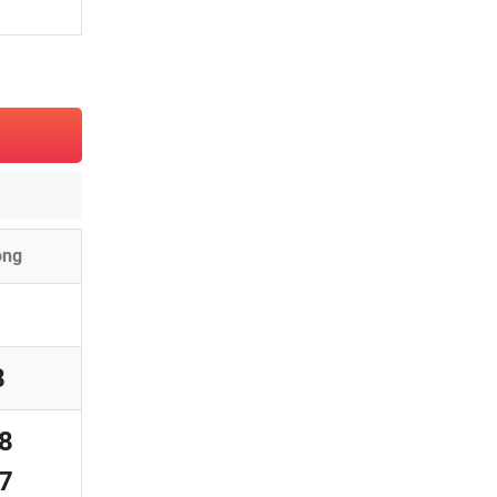
ông
8
8
7