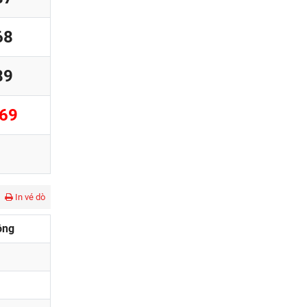
68
89
69
In vé dò
ông