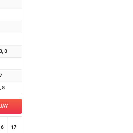
 0, 0
 7
, 8
UAY
16
17
18
19
20
21
22
23
24
25
26