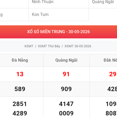
Ninh Thuận
Quảng Ngãi
ng
Kon Tum
XỔ SỐ MIỀN TRUNG - 30-05-2026
XSMT
XSMT Thứ Bảy
XSMT 30-05-2026
Đà Nẵng
Quảng Ngãi
Đắk N
13
91
29
589
909
42
2851
4147
109
4289
0009
808