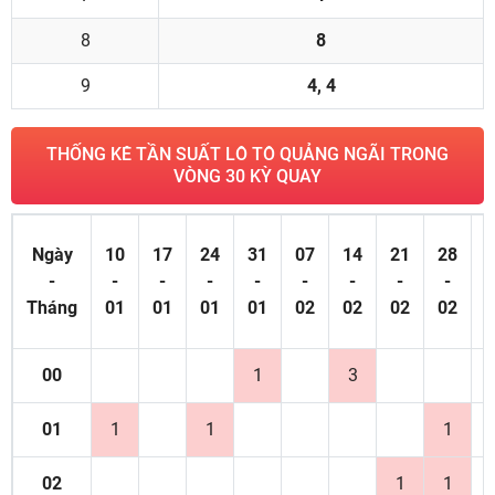
8
8
9
4, 4
THỐNG KÊ TẦN SUẤT LÔ TÔ QUẢNG NGÃI TRONG
VÒNG 30 KỲ QUAY
Ngày
10
17
24
31
07
14
21
28
0
-
-
-
-
-
-
-
-
-
Tháng
01
01
01
01
02
02
02
02
0
00
1
3
01
1
1
1
02
1
1