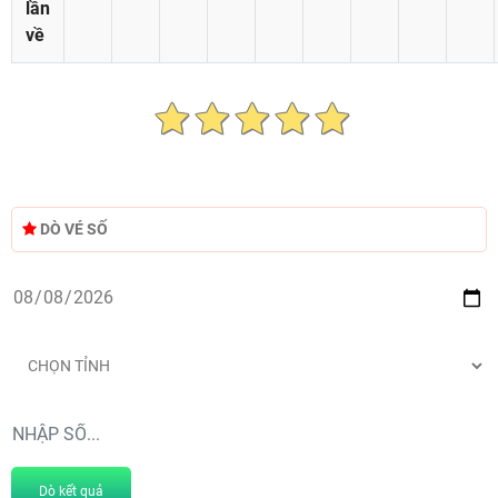
lần
về
DÒ VÉ SỐ
Dò kết quả