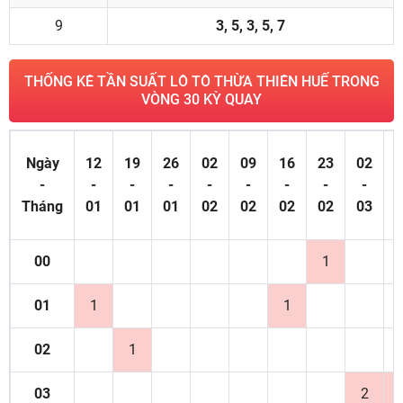
9
3, 5, 3, 5, 7
THỐNG KÊ TẦN SUẤT LÔ TÔ THỪA THIÊN HUẾ TRONG
VÒNG 30 KỲ QUAY
Ngày
12
19
26
02
09
16
23
02
0
-
-
-
-
-
-
-
-
-
Tháng
01
01
01
02
02
02
02
03
0
00
1
01
1
1
02
1
03
2