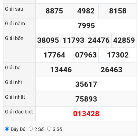
Giải sáu
8875
4982
8158
Giải năm
7995
Giải bốn
38095
11793
24476
42859
17764
07963
17302
Giải ba
13446
26463
Giải nhì
35617
Giải nhất
75893
Giải đặc biệt
013428
Đầy Đủ
2 Số
3 Số