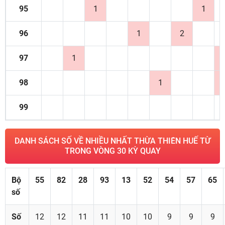
95
1
1
96
1
2
97
1
98
1
99
DANH SÁCH SỐ VỀ NHIỀU NHẤT THỪA THIÊN HUẾ TỪ
TRONG VÒNG 30 KỲ QUAY
Bộ
55
82
28
93
13
52
54
57
65
số
Số
12
12
11
11
10
10
9
9
9