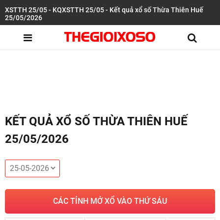
XSTTH 25/05 - KQXSTTH 25/05 - Kết quả xổ số Thừa Thiên Huế
25/05/2026
KẾT QUẢ XỔ SỐ THỪA THIÊN HUẾ
25/05/2026
CÁC TỈNH MỞ XỔ VÀO THỨ SÁU