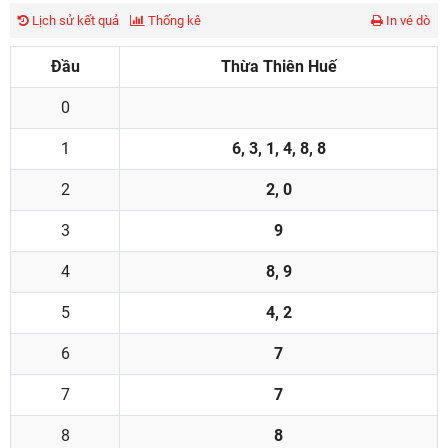
Lịch sử kết quả
Thống kê
In vé dò
Đầu
Thừa Thiên Huế
0
1
6, 3, 1, 4, 8, 8
2
2, 0
3
9
4
8, 9
5
4, 2
6
7
7
7
8
8