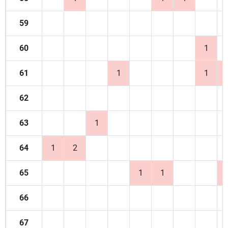
59
60
1
61
1
1
62
63
1
64
1
2
65
1
1
66
67