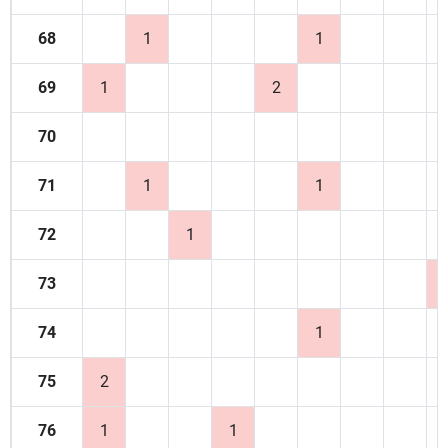
68
1
1
69
1
2
70
71
1
1
72
1
73
74
1
75
2
76
1
1