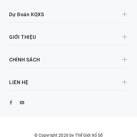
Dự Đoán KQXS
GIỚI THIỆU
CHÍNH SÁCH
LIÊN HỆ
© Copyright 2026 by Thế Giới Xổ Số