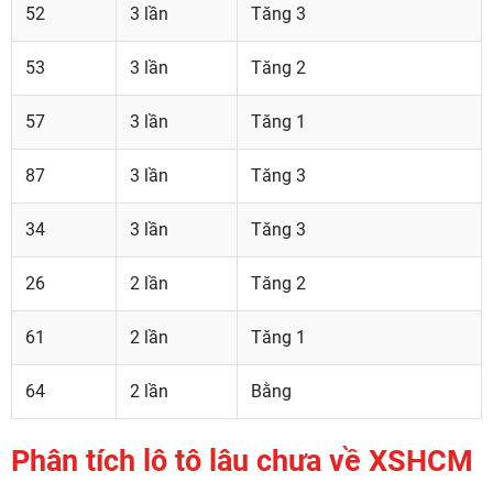
52
3 lần
Tăng 3
53
3 lần
Tăng 2
57
3 lần
Tăng 1
87
3 lần
Tăng 3
34
3 lần
Tăng 3
26
2 lần
Tăng 2
61
2 lần
Tăng 1
64
2 lần
Bằng
Phân tích lô tô lâu chưa về XSHCM