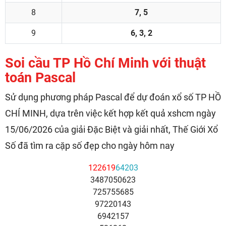
8
7, 5
9
6, 3, 2
Soi cầu TP Hồ Chí Minh với thuật
toán Pascal
Sử dụng phương pháp Pascal để dự đoán xổ số TP HỒ
CHÍ MINH, dựa trên việc kết hợp kết quả xshcm ngày
15/06/2026 của giải Đặc Biệt và giải nhất, Thế Giới Xổ
Số đã tìm ra cặp số đẹp cho ngày hôm nay
122619
64203
3487050623
725755685
97220143
6942157