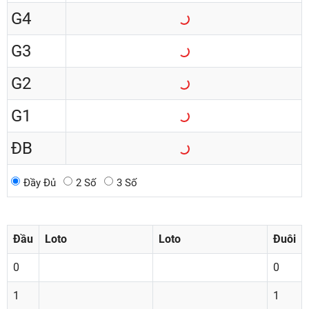
G4
G3
G2
G1
ĐB
Đầy Đủ
2 Số
3 Số
Đầu
Loto
Loto
Đuôi
0
0
1
1