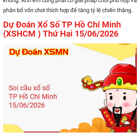
không. Anh em cũng phải có giải pháp chơi phù hợp và
phân bổ vốn chơi thích hợp để tăng tỷ lệ chiến thắng.
Dự Đoán Xổ Số TP Hồ Chí Minh
(XSHCM ) Thứ Hai 15/06/2026