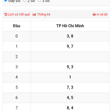
Đầy Đủ
2 Số
3 Số
Lịch sử kết quả
Thống kê
In vé dò
Đầu
TP Hồ Chí Minh
0
3, 8
1
9, 7
2
3
9, 3
4
1
5
7, 3
6
4, 5
7
8, 4