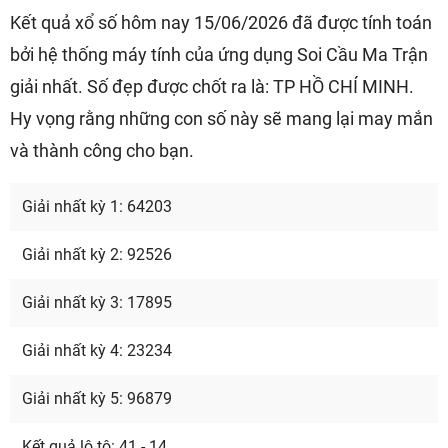
Kết quả xổ số hôm nay 15/06/2026 đã được tính toán
bởi hệ thống máy tính của ứng dụng Soi Cầu Ma Trận
giải nhất. Số đẹp được chốt ra là: TP HỒ CHÍ MINH.
Hy vọng rằng những con số này sẽ mang lại may mắn
và thành công cho bạn.
Giải nhất kỳ 1:
64203
Giải nhất kỳ 2:
92526
Giải nhất kỳ 3:
17895
Giải nhất kỳ 4:
23234
Giải nhất kỳ 5:
96879
Kết quả lô tô:
41 - 14