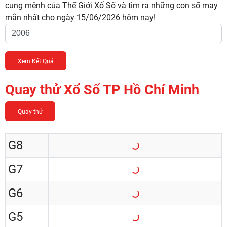
cung mệnh của Thế Giới Xổ Số và tìm ra những con số may
mắn nhất cho ngày 15/06/2026 hôm nay!
Xem Kết Quả
Quay thử Xổ Số TP Hồ Chí Minh
Quay thử
G8
G7
G6
G5