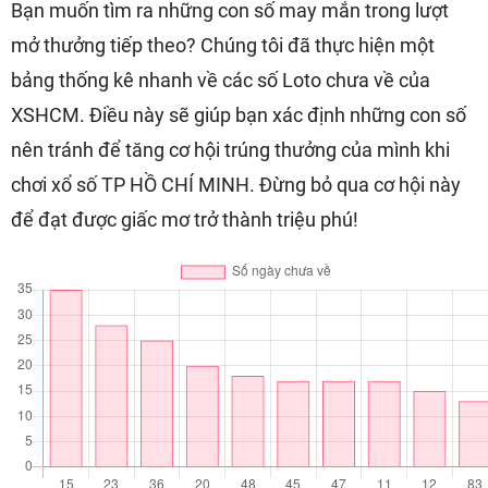
Bạn muốn tìm ra những con số may mắn trong lượt
mở thưởng tiếp theo? Chúng tôi đã thực hiện một
bảng thống kê nhanh về các số Loto chưa về của
XSHCM. Điều này sẽ giúp bạn xác định những con số
nên tránh để tăng cơ hội trúng thưởng của mình khi
chơi xổ số TP HỒ CHÍ MINH. Đừng bỏ qua cơ hội này
để đạt được giấc mơ trở thành triệu phú!