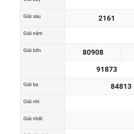
Giải sáu
2161
Giải năm
Giải bốn
80908
91873
Giải ba
84813
Giải nhì
Giải nhất