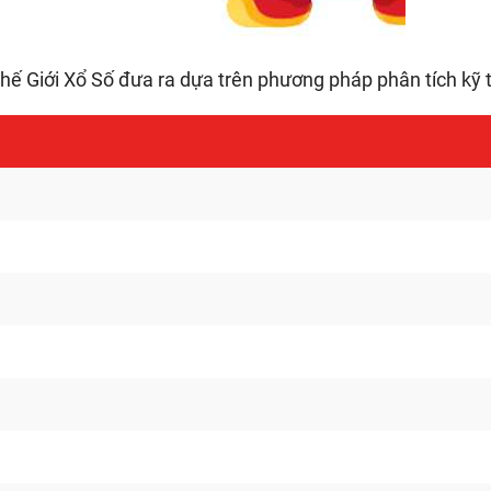
 Giới Xổ Số đưa ra dựa trên phương pháp phân tích kỹ t