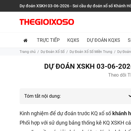
Dự đoán XSKH 03-06-2026 - Soi cầu dự đoán xổ số Khánh 
TRỰC TIẾP
KQXS
DỰ ĐOÁN KQXS
S
Trang chủ
Dự Đoán Xổ Số
Dự Đoán Xổ Số Miền Trung
Dự Đoán
DỰ ĐOÁN XSKH 03-06-202
Theo dõi T
Tóm tắt nội dung:
Kinh nghiệm để dự đoán trước KQ xổ số
khánh 
Phối hợp với sử dụng bảng thống kê KQ XSKH các