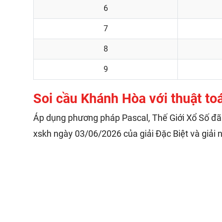
6
7
8
9
Soi cầu Khánh Hòa với thuật to
Áp dụng phương pháp Pascal, Thế Giới Xổ Số đ
xskh ngày 03/06/2026 của giải Đặc Biệt và giải 