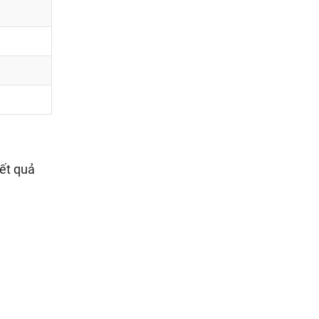
ết quả