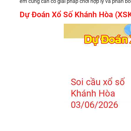
em cũng cần có giải pháp chơi hợp lý và phân bổ 
Dự Đoán Xổ Số Khánh Hòa (XSK