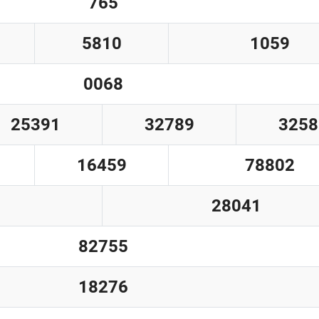
765
5810
1059
0068
25391
32789
3258
16459
78802
28041
82755
18276