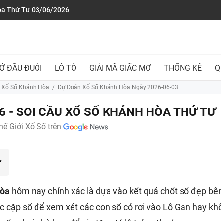
Hòa Thứ Tư 03/06/2026
Ớ ĐẦU ĐUÔI
LÔ TÔ
GIẢI MÃ GIẤC MƠ
THỐNG KÊ
Q
 Xổ Số Khánh Hòa
Dự Đoán Xổ Số Khánh Hòa Ngày 2026-06-03
6 - SOI CẦU XỔ SỐ KHÁNH HÒA THỨ TƯ
hế Giới Xổ Số trên
hòa
hôm nay chính xác là dựa vào kết quả chốt số đẹp bên
 cặp số để xem xét các con số có rơi vào Lô Gan hay kh