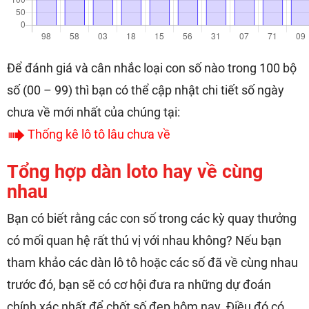
Để đánh giá và cân nhắc loại con số nào trong 100 bộ
số (00 – 99) thì bạn có thể cập nhật chi tiết số ngày
chưa về mới nhất của chúng tại:
Thống kê lô tô lâu chưa về
Tổng hợp dàn loto hay về cùng
nhau
Bạn có biết rằng các con số trong các kỳ quay thưởng
có mối quan hệ rất thú vị với nhau không? Nếu bạn
tham khảo các dàn lô tô hoặc các số đã về cùng nhau
trước đó, bạn sẽ có cơ hội đưa ra những dự đoán
chính xác nhất để chốt số đẹp hôm nay. Điều đó có