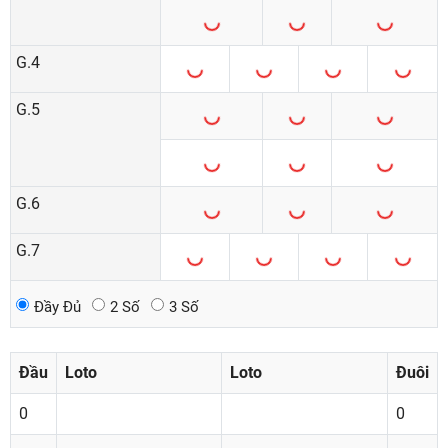
G.4
G.5
G.6
G.7
Đầy Đủ
2 Số
3 Số
Đầu
Loto
Loto
Đuôi
0
0