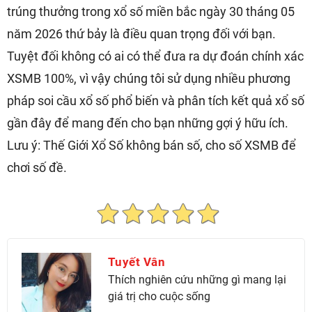
trúng thưởng trong xổ số miền bắc ngày 30 tháng 05
năm 2026 thứ bảy là điều quan trọng đối với bạn.
Tuyệt đối không có ai có thể đưa ra dự đoán chính xác
XSMB 100%, vì vậy chúng tôi sử dụng nhiều phương
pháp soi cầu xổ số phổ biến và phân tích kết quả xổ số
gần đây để mang đến cho bạn những gợi ý hữu ích.
Lưu ý: Thế Giới Xổ Số không bán số, cho số XSMB để
chơi số đề.
Tuyết Vân
Thích nghiên cứu những gì mang lại
giá trị cho cuộc sống