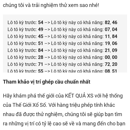
chúng tôi và trải nghiệm thử xem sao nhé!
Lô tô kỳ trước:
54
–> Lô tô kỳ này có khả năng:
82
,
46
Lô tô kỳ trước:
49
–> Lô tô kỳ này có khả năng:
07
,
04
Lô tô kỳ trước:
45
–> Lô tô kỳ này có khả năng:
11
,
84
Lô tô kỳ trước:
51
–> Lô tô kỳ này có khả năng:
19
,
06
Lô tô kỳ trước:
84
–> Lô tô kỳ này có khả năng:
21
,
09
Lô tô kỳ trước:
28
–> Lô tô kỳ này có khả năng:
00
,
00
Lô tô kỳ trước:
71
–> Lô tô kỳ này có khả năng:
72
,
20
Lô tô kỳ trước:
55
–> Lô tô kỳ này có khả năng:
08
,
51
Lô tô kỳ trước:
78
–> Lô tô kỳ này có khả năng:
16
,
57
Tham khảo vị trí ghép cầu chuẩn nhất
Lô tô kỳ trước:
34
–> Lô tô kỳ này có khả năng:
12
,
72
Lô tô kỳ trước:
10
–> Lô tô kỳ này có khả năng:
96
,
92
Hãy khám phá thế giới của KẾT QUẢ XS với hệ thống
Lô tô kỳ trước:
95
–> Lô tô kỳ này có khả năng:
23
,
01
của Thế Giới Xổ Số. Với hàng triệu phép tính khác
Lô tô kỳ trước:
18
–> Lô tô kỳ này có khả năng:
08
,
21
Lô tô kỳ trước:
57
–> Lô tô kỳ này có khả năng:
01
,
89
nhau đã được thử nghiệm, chúng tôi sẽ giúp bạn tìm
Lô tô kỳ trước:
46
–> Lô tô kỳ này có khả năng:
52
,
30
ra những vị trí có tỷ lệ cao sẽ về và mang đến cho bạn
Lô tô kỳ trước:
21
–> Lô tô kỳ này có khả năng:
39
,
64