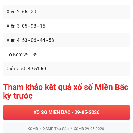
Xiên 2: 65 - 20
Xiên 3: 05 - 98 - 15
Xiên 4: 53 - 06 - 44 - 58
Lô Kép: 29 - 89
Giải 7: 50 89 51 60
Tham khảo kết quả xổ số Miền Bắc
kỳ trước
XỔ SỐ MIỀN BẮC - 29-05-2026
XSMB
XSMB Thứ Sáu
XSMB 29-05-2026