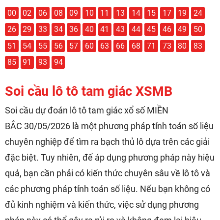
00
02
06
08
09
10
11
13
14
15
17
19
24
26
29
33
34
36
40
41
43
44
45
46
49
50
51
54
55
56
57
60
63
66
68
71
73
80
83
85
91
93
94
Soi cầu lô tô tam giác XSMB
Soi cầu dự đoán lô tô tam giác xổ số MIỀN
BẮC 30/05/2026 là một phương pháp tính toán số liệu
chuyên nghiệp để tìm ra bạch thủ lô dựa trên các giải
đặc biệt. Tuy nhiên, để áp dụng phương pháp này hiệu
quả, bạn cần phải có kiến thức chuyên sâu về lô tô và
các phương pháp tính toán số liệu. Nếu bạn không có
đủ kinh nghiệm và kiến thức, việc sử dụng phương