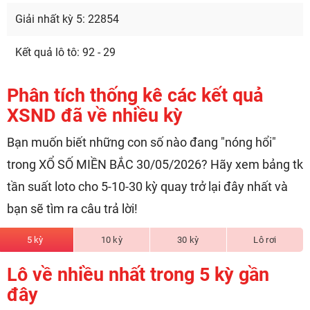
Giải nhất kỳ 5:
22854
Kết quả lô tô:
92 - 29
Phân tích thống kê các kết quả
XSND đã về nhiều kỳ
Bạn muốn biết những con số nào đang "nóng hổi"
trong XỔ SỐ MIỀN BẮC 30/05/2026? Hãy xem bảng tk
tần suất loto cho 5-10-30 kỳ quay trở lại đây nhất và
bạn sẽ tìm ra câu trả lời!
5 kỳ
10 kỳ
30 kỳ
Lô rơi
Lô về nhiều nhất trong 5 kỳ gần
đây