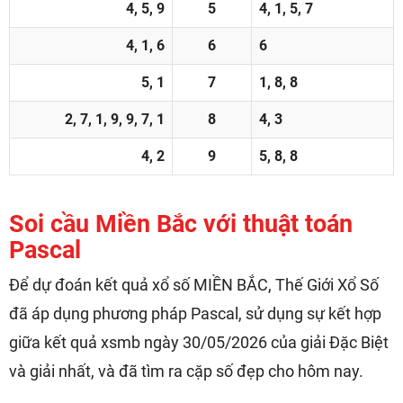
4, 5, 9
5
4, 1, 5, 7
4, 1, 6
6
6
5, 1
7
1, 8, 8
2, 7, 1, 9, 9, 7, 1
8
4, 3
4, 2
9
5, 8, 8
Soi cầu Miền Bắc với thuật toán
Pascal
Để dự đoán kết quả xổ số MIỀN BẮC, Thế Giới Xổ Số
đã áp dụng phương pháp Pascal, sử dụng sự kết hợp
giữa kết quả xsmb ngày 30/05/2026 của giải Đặc Biệt
và giải nhất, và đã tìm ra cặp số đẹp cho hôm nay.