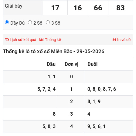
Giải bảy
17
16
66
83
Đầy Đủ
2 Số
3 Số
Lịch sử kết quả
Thống kê
In vé dò
Thống kê lô tô xổ số Miền Bắc - 29-05-2026
Đầu
Đơn vị
Đuôi
1, 1
0
5, 7, 2, 4
1
0, 8, 0, 8, 7, 6
2
8, 1, 9
8
3
4
5, 8, 3
4
9, 5, 6, 1