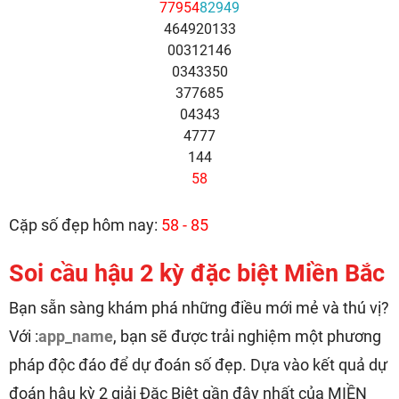
77954
82949
464920133
00312146
0343350
377685
04343
4777
144
58
Cặp số đẹp hôm nay:
58 - 85
Soi cầu hậu 2 kỳ đặc biệt Miền Bắc
Bạn sẵn sàng khám phá những điều mới mẻ và thú vị?
Với :
app_name
, bạn sẽ được trải nghiệm một phương
pháp độc đáo để dự đoán số đẹp. Dựa vào kết quả dự
đoán hậu kỳ 2 giải Đặc Biệt gần đây nhất của MIỀN