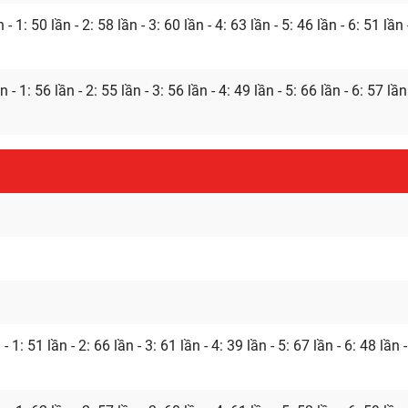
n
-
1: 50 lần
-
2: 58 lần
-
3: 60 lần
-
4: 63 lần
-
5: 46 lần
-
6: 51 lần
ần
-
1: 56 lần
-
2: 55 lần
-
3: 56 lần
-
4: 49 lần
-
5: 66 lần
-
6: 57 lần
n
-
1: 51 lần
-
2: 66 lần
-
3: 61 lần
-
4: 39 lần
-
5: 67 lần
-
6: 48 lần