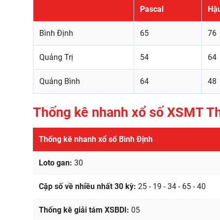
Pascal
Hậu
Bình Định
65
76
Quảng Trị
54
64
Quảng Bình
64
48
Thống kê nhanh xổ số XSMT T
Thống kê nhanh xổ số Bình Định
Loto gan:
30
Cặp số về nhiều nhất 30 kỳ:
25
-
19
-
34
-
65
-
40
Thống kê giải tám XSBDI:
05