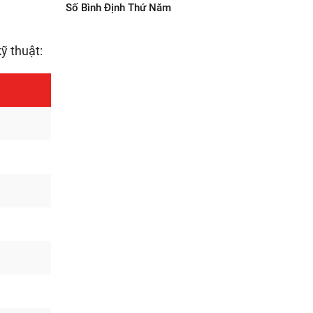
Số Bình Định Thứ Năm
ỹ thuật: