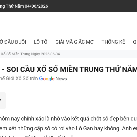
rung Thứ Năm 04/06/2026
Ớ ĐẦU ĐUÔI
LÔ TÔ
GIẢI MÃ GIẤC MƠ
THỐNG KÊ
Q
 Xổ Số Miền Trung Ngày 2026-06-04
 - SOI CẦU XỔ SỐ MIỀN TRUNG THỨ NĂ
hế Giới Xổ Số trên
hôm nay chính xác là nhờ vào kết quả chốt số đẹp bên dư
em xét những cặp số có rơi vào Lô Gan hay không. Anh 