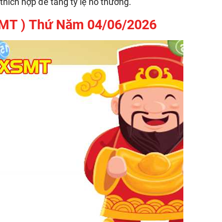
 thích hợp để tăng tỷ lệ nổ thưởng.
SMT ) Thứ Năm 04/06/2026