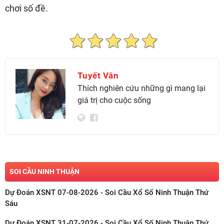
chơi số đề.
Tuyết Vân
Thích nghiên cứu những gì mang lại
giá trị cho cuộc sống
SOI CẦU NINH THUẬN
Dự Đoán XSNT 07-08-2026 - Soi Cầu Xổ Số Ninh Thuận Thứ
Sáu
Dự Đoán XSNT 31-07-2026 - Soi Cầu Xổ Số Ninh Thuận Thứ