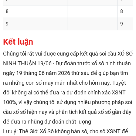
8
8
9
9
Kết luận
Chúng tôi rất vui được cung cấp kết quả soi cầu XỔ SỐ
NINH THUẬN 19/06 - Dự đoán trước xổ số ninh thuận
ngày 19 tháng 06 năm 2026 thứ sáu để giúp bạn tìm
ra những con số may mắn nhất cho hôm nay. Tuyệt
đối không ai có thể đưa ra dự đoán chính xác XSNT
100%, vì vậy chúng tôi sử dụng nhiều phương pháp soi
cầu xổ số hiện nay và phân tích kết quả xổ số gần đây
để đưa ra những dự đoán chất lượng
Lưu ý: Thế Giới Xổ Số không bán số, cho số XSNT để