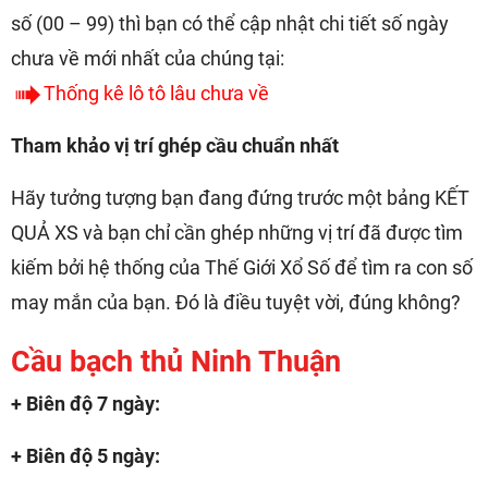
số (00 – 99) thì bạn có thể cập nhật chi tiết số ngày
chưa về mới nhất của chúng tại:
Thống kê lô tô lâu chưa về
Tham khảo vị trí ghép cầu chuẩn nhất
Hãy tưởng tượng bạn đang đứng trước một bảng KẾT
QUẢ XS và bạn chỉ cần ghép những vị trí đã được tìm
kiếm bởi hệ thống của Thế Giới Xổ Số để tìm ra con số
may mắn của bạn. Đó là điều tuyệt vời, đúng không?
Cầu bạch thủ Ninh Thuận
+ Biên độ 7 ngày:
+ Biên độ 5 ngày: