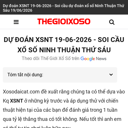
Dự đoán XSNT 19-06-2026 - Soi cầu dự đoán xổ số Ninh Thuận Thứ
Sáu 19/06/2026
DỰ ĐOÁN XSNT 19-06-2026 - SOI CẦU
XỔ SỐ NINH THUẬN THỨ SÁU
Theo dõi Thế Giới Xổ Số trên
Tóm tắt nội dung:
Xosodaicat.com đề xuất rằng chúng ta có thể dựa vào
Kq
XSNT
ở những kỳ trước và áp dụng thử với chiến
thuật hiện tại của các bạn để đánh giá trong 1 tuần
qua tỷ lệ thắng thua có tốt không. Nếu tốt thì anh em