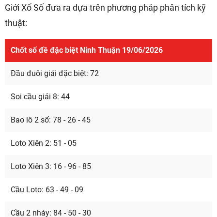
Giới Xổ Số đưa ra dựa trên phương pháp phân tích kỹ
thuật:
Chốt số đề đặc biệt Ninh Thuận 19/06/2026
Đầu đuôi giải đặc biệt: 72
Soi cầu giải 8: 44
Bao lô 2 số: 78 - 26 - 45
Loto Xiên 2: 51 - 05
Loto Xiên 3: 16 - 96 - 85
Cầu Loto: 63 - 49 - 09
Cầu 2 nháy: 84 - 50 - 30