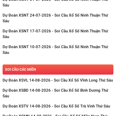
Sáu
Dự Đoán XSNT 24-07-2026 - Soi Cầu Xổ Số Ninh Thuận Thứ
Sáu
Dự Đoán XSNT 17-07-2026 - Soi Cầu Xổ Số Ninh Thuận Thứ
Sáu
Dự Đoán XSNT 10-07-2026 - Soi Cầu Xổ Số Ninh Thuận Thứ
Sáu
SOI CẦU CÁC MIỀN
Dự Đoán XSVL 14-08-2026 - Soi Cầu Xổ Số Vĩnh Long Thứ Sáu
Dự Đoán XSBD 14-08-2026 - Soi Cầu Xổ Số Bình Dương Thứ
Sáu
Dự Đoán XSTV 14-08-2026 - Soi Cầu Xổ Số Trà Vinh Thứ Sáu