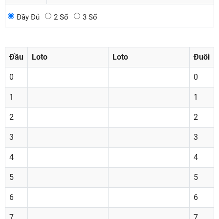
Đầy Đủ
2 Số
3 Số
Đầu
Loto
Loto
Đuôi
0
0
1
1
2
2
3
3
4
4
5
5
6
6
7
7