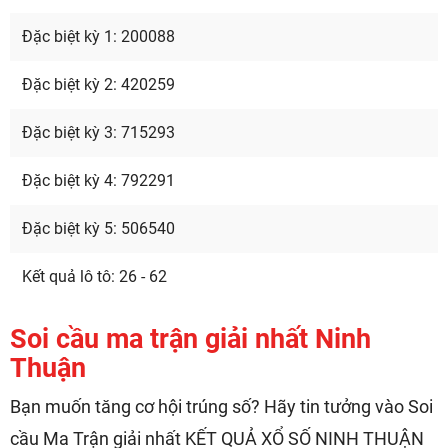
Đặc biệt kỳ 1:
200088
Đặc biệt kỳ 2:
420259
Đặc biệt kỳ 3:
715293
Đặc biệt kỳ 4:
792291
Đặc biệt kỳ 5:
506540
Kết quả lô tô:
26 - 62
Soi cầu ma trận giải nhất Ninh
Thuận
Bạn muốn tăng cơ hội trúng số? Hãy tin tưởng vào Soi
cầu Ma Trận giải nhất KẾT QUẢ XỔ SỐ NINH THUẬN