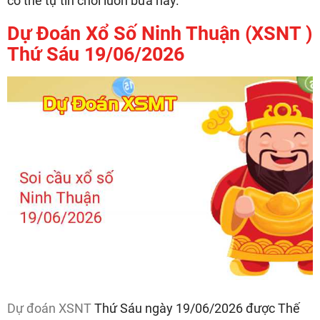
có thể tự tin chơi luôn bữa nay.
Dự Đoán Xổ Số Ninh Thuận (XSNT )
Thứ Sáu 19/06/2026
Dự đoán XSNT
Thứ Sáu ngày 19/06/2026 được Thế