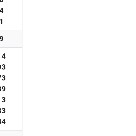
4
1
9
14
93
73
39
13
83
44