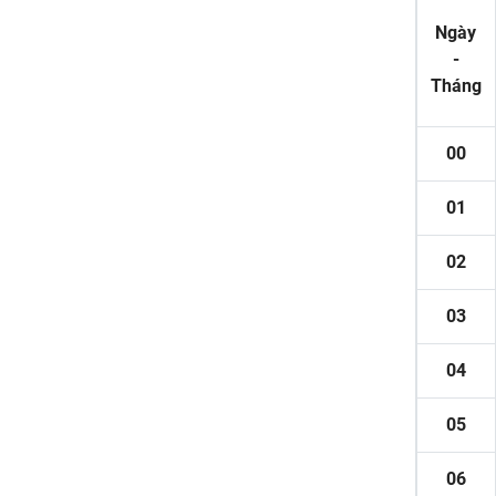
Ngày
-
Tháng
00
01
02
03
04
05
06