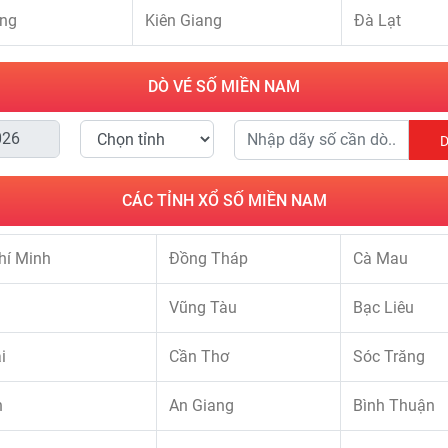
ang
Kiên Giang
Đà Lạt
DÒ VÉ SỐ MIỀN NAM
D
CÁC TỈNH XỔ SỐ MIỀN NAM
hí Minh
Đồng Tháp
Cà Mau
Vũng Tàu
Bạc Liêu
i
Cần Thơ
Sóc Trăng
h
An Giang
Bình Thuận