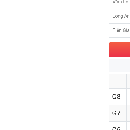
Vĩnh Lo
Long An
Tiền Gi
G8
G7
G6