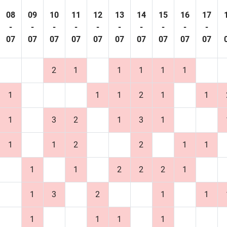
08
09
10
11
12
13
14
15
16
17
-
-
-
-
-
-
-
-
-
-
07
07
07
07
07
07
07
07
07
07
2
1
1
1
1
1
1
1
1
2
1
1
1
3
2
1
3
1
1
1
2
2
1
1
1
1
2
2
2
1
1
3
2
1
1
1
1
1
1