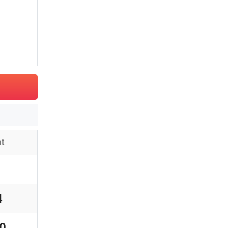
t
4
0