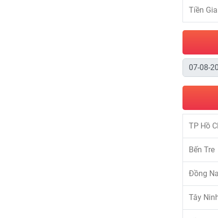
Tiền Gi
TP Hồ C
Bến Tre
Đồng Na
Tây Nin