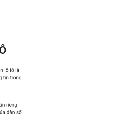
TÔ
 lô tô là
 tin trong
in riêng
của dàn số