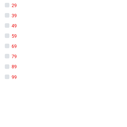
8
29
8
39
8
49
8
59
8
69
8
79
8
89
8
99