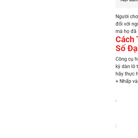
Người chơi
đối với ng
mà họ đã 
Cách 
Số Đạ
Công cụ h
kỳ dàn lô 
hãy thực 
+ Nhấp vào