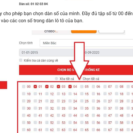
y cho phép bạn chọn dàn số của mình. Đầy đủ tập số từ 00 đến
vào các con số trong dàn lô tô của bạn.