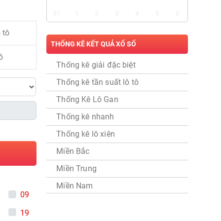
31
1
2
3
4
5
6
 tô
THỐNG KÊ KẾT QUẢ XỔ SỐ
ô
Thống kê giải đặc biệt
Thống kê tần suất lô tô
Thống Kê Lô Gan
Thống kê nhanh
Thống kê lô xiên
Miền Bắc
Miền Trung
Miền Nam
8
09
8
19