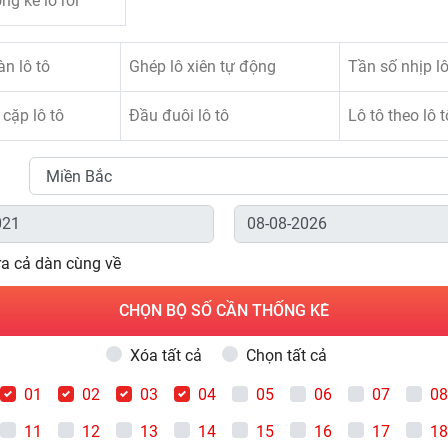
ng kê lô rơi
n lô tô
Ghép lô xiên tự động
Tần số nhịp lô
cặp lô tô
Đầu đuôi lô tô
Lô tô theo lô t
ra cả dàn cùng về
CHỌN BỘ SỐ CẦN THỐNG KÊ
Xóa tất cả
Chọn tất cả
01
02
03
04
05
06
07
0
11
12
13
14
15
16
17
1