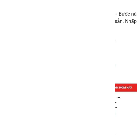
+ Bước nà
sẵn. Nhấp 