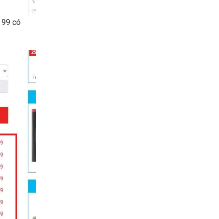
 99 có