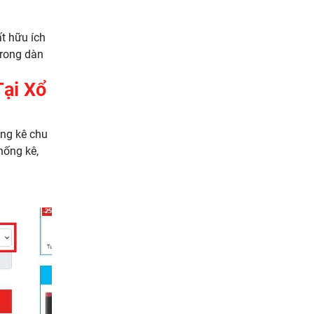
ất hữu ích
trong dàn
Tại Xổ
ống kê chu
hống kê,