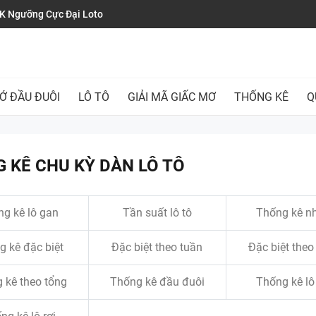
TK Ngưỡng Cực Đại Loto
Ớ ĐẦU ĐUÔI
LÔ TÔ
GIẢI MÃ GIẤC MƠ
THỐNG KÊ
Q
 KÊ CHU KỲ DÀN LÔ TÔ
g kê lô gan
Tần suất lô tô
Thống kê n
 kê đặc biệt
Đặc biệt theo tuần
Đặc biệt theo
 kê theo tổng
Thống kê đầu đuôi
Thống kê lô