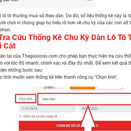
 lô tô thường mua số theo dàn. Do đó, số liệu thống kê này là r
ười chơi vì chúng giúp họ hiểu rõ hơn về chu kỳ của các con số 
chọn.
Tra Cứu Thống Kê Chu Kỳ Dàn Lô Tô 
i Cát
iện tại của Thegioixoso.com cho phép bạn thực hiện tra cứu th
tô với tốc độ nhanh, chính xác và đầy đủ nhất. Để xem kết quả t
hiện những bước sau:
 tỉnh muốn xem thống kê trên thanh công cụ "Chọn tỉnh".