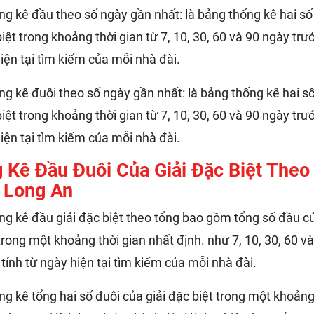
g kê đầu theo số ngày gần nhất: là bảng thống kê hai s
biệt trong khoảng thời gian từ 7, 10, 30, 60 và 90 ngày trướ
iện tại tìm kiếm của mỗi nhà đài.
g kê đuôi theo số ngày gần nhất: là bảng thống kê hai s
biệt trong khoảng thời gian từ 7, 10, 30, 60 và 90 ngày trướ
iện tại tìm kiếm của mỗi nhà đài.
 Kê Đầu Đuôi Của Giải Đặc Biệt Theo
 Long An
g kê đầu giải đặc biệt theo tổng bao gồm tổng số đầu củ
trong một khoảng thời gian nhất định. như 7, 10, 30, 60 v
 tính từ ngày hiện tại tìm kiếm của mỗi nhà đài.
g kê tổng hai số đuôi của giải đặc biệt trong một khoảng