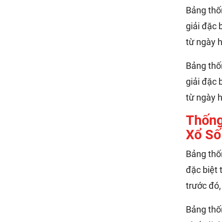
Bảng thốn
giải đặc 
từ ngày h
Bảng thốn
giải đặc 
từ ngày h
Thống
Xổ Số
Bảng thốn
đặc biệt 
trước đó,
Bảng thốn