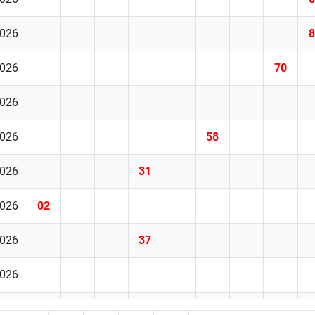
026
8
026
70
026
026
58
026
31
026
02
026
37
026
026
76