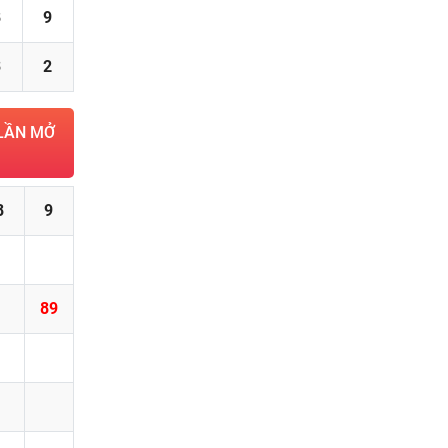
8
9
3
2
 LẦN MỞ
9
8
9
89