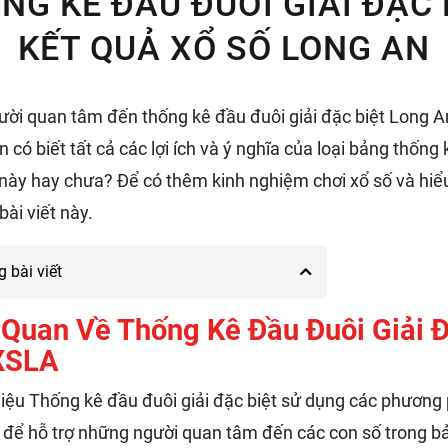
NG KÊ ĐẦU ĐUÔI GIẢI ĐẶC 
026
14
026
24
KẾT QUẢ XỔ SỐ LONG AN
026
57
026
09
026
55
ười quan tâm đến thống kê đầu đuôi giải đặc biệt Long A
026
n có biết tất cả các lợi ích và ý nghĩa của loại bảng thống
 này hay chưa? Để có thêm kinh nghiệm chơi xổ số và hiểu
026
02
ài viết này.
026
5
 bài viết
026
61
Quan Về Thống Kê Đầu Đuôi Giải 
026
47
XSLA
026
00
liệu Thống kê đầu đuôi giải đặc biệt sử dụng các phương
 để hỗ trợ những người quan tâm đến các con số trong b
026
06