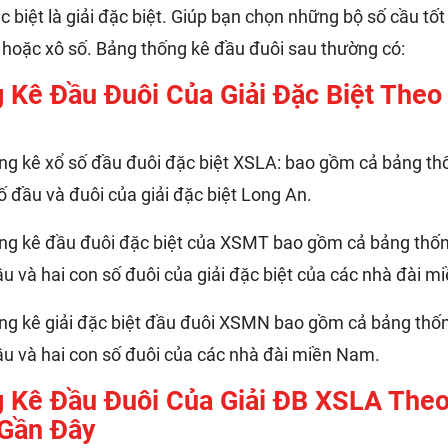
 biệt là giải đặc biệt. Giúp bạn chọn những bộ số cầu tốt
026
1
ô hoặc xô số. Bảng thống kê đầu đuôi sau thường có:
 Kê Đầu Đuôi Của Giải Đặc Biệt Theo
026
026
ng kê xổ số đầu đuôi đặc biệt XSLA: bao gồm cả bảng th
026
62
ố đầu và đuôi của giải đặc biệt Long An.
026
00
ng kê đầu đuôi đặc biệt của XSMT bao gồm cả bảng thốn
u và hai con số đuôi của giải đặc biệt của các nhà đài m
026
24
ng kê giải đặc biệt đầu đuôi XSMN bao gồm cả bảng thốn
026
ầu và hai con số đuôi của các nhà đài miền Nam.
 Kê Đầu Đuôi Của Giải ĐB XSLA The
Gần Đây