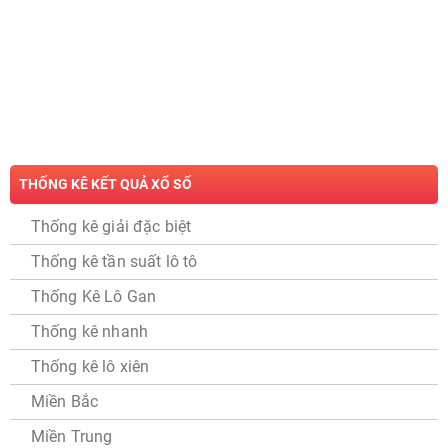
THỐNG KÊ KẾT QUẢ XỔ SỐ
Thống kê giải đặc biệt
Thống kê tần suất lô tô
Thống Kê Lô Gan
Thống kê nhanh
Thống kê lô xiên
Miền Bắc
Miền Trung