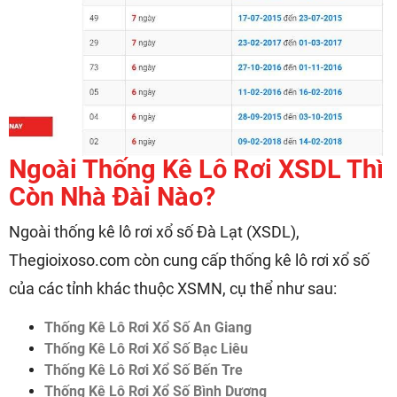
Ngoài Thống Kê Lô Rơi XSDL Thì
Còn Nhà Đài Nào?
Ngoài thống kê lô rơi xổ số Đà Lạt (XSDL),
Thegioixoso.com còn cung cấp thống kê lô rơi xổ số
của các tỉnh khác thuộc XSMN, cụ thể như sau:
Thống Kê Lô Rơi Xổ Số An Giang
Thống Kê Lô Rơi Xổ Số Bạc Liêu
Thống Kê Lô Rơi Xổ Số Bến Tre
Thống Kê Lô Rơi Xổ Số Bình Dương