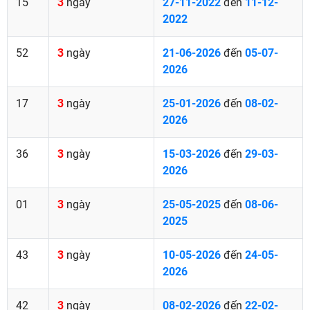
15
3
ngày
27-11-2022
đến
11-12-
2022
52
3
ngày
21-06-2026
đến
05-07-
2026
17
3
ngày
25-01-2026
đến
08-02-
2026
36
3
ngày
15-03-2026
đến
29-03-
2026
01
3
ngày
25-05-2025
đến
08-06-
2025
43
3
ngày
10-05-2026
đến
24-05-
2026
42
3
ngày
08-02-2026
đến
22-02-