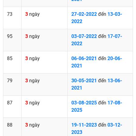
73
3
ngày
27-02-2022
đến
13-03-
2022
95
3
ngày
03-07-2022
đến
17-07-
2022
85
3
ngày
06-06-2021
đến
20-06-
2021
79
3
ngày
30-05-2021
đến
13-06-
2021
87
3
ngày
03-08-2025
đến
17-08-
2025
88
3
ngày
19-11-2023
đến
03-12-
2023