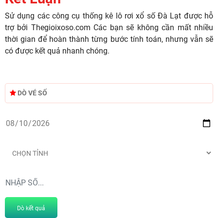
Sử dụng các công cụ thống kê lô rơi xổ số Đà Lạt được hỗ
trợ bởi Thegioixoso.com Các bạn sẽ không cần mất nhiều
thời gian để hoàn thành từng bước tính toán, nhưng vẫn sẽ
có được kết quả nhanh chóng.
DÒ VÉ SỐ
Dò kết quả