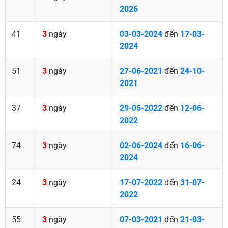
2026
41
3
ngày
03-03-2024
đến
17-03-
2024
51
3
ngày
27-06-2021
đến
24-10-
2021
37
3
ngày
29-05-2022
đến
12-06-
2022
74
3
ngày
02-06-2024
đến
16-06-
2024
24
3
ngày
17-07-2022
đến
31-07-
2022
55
3
ngày
07-03-2021
đến
21-03-