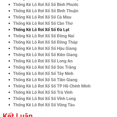
Thống Kê Lô Rơi Xổ Số Bình Phước
Thống Kê Lô Rơi Xổ Số Bình Thuận
Thống Kê Lô Rơi Xổ Số Cà Mau
Thống Kê Lô Rơi Xổ Số Cần Thơ
Thống Kê Lô Rơi Xổ Số Đà Lạt
Thống Kê Lô Rơi Xổ Số Đồng Nai
Thống Kê Lô Rơi Xổ Số Đồng Tháp
Thống Kê Lô Rơi Xổ Số Hậu Giang
Thống Kê Lô Rơi Xổ Số Kiên Giang
Thống Kê Lô Rơi Xổ Số Long An
Thống Kê Lô Rơi Xổ Số Sóc Trăng
Thống Kê Lô Rơi Xổ Số Tây Ninh
Thống Kê Lô Rơi Xổ Số Tiền Giang
Thống Kê Lô Rơi Xổ Số TP Hồ Chính Minh
Thống Kê Lô Rơi Xổ Số Trà Vinh
Thống Kê Lô Rơi Xổ Số Vĩnh Long
Thống Kê Lô Rơi Xổ Số Vũng Tàu
Kết Luận