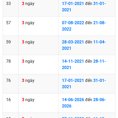
33
3
ngày
17-01-2021
đến
31-01-
2021
57
3
ngày
07-08-2022
đến
21-08-
2022
59
3
ngày
28-03-2021
đến
11-04-
2021
78
3
ngày
14-11-2021
đến
28-11-
2021
76
3
ngày
17-01-2021
đến
31-01-
2021
16
3
ngày
14-06-2026
đến
28-06-
2026