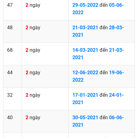
47
2
ngày
29-05-2022
đến
05-06-
2022
48
2
ngày
21-03-2021
đến
28-03-
2021
68
2
ngày
14-03-2021
đến
21-03-
2021
44
2
ngày
12-06-2022
đến
19-06-
2022
32
2
ngày
17-01-2021
đến
24-01-
2021
40
2
ngày
30-05-2021
đến
06-06-
2021