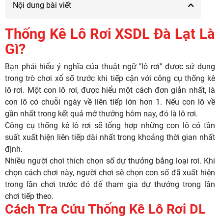
Nội dung bài viết
Thống Kê Lô Rơi XSDL Đà Lạt Là
Gì?
Bạn phải hiểu ý nghĩa của thuật ngữ "lô rơi" được sử dụng
trong trò chơi xổ số trước khi tiếp cận với công cụ thống kê
lô rơi. Một con lô rơi, được hiểu một cách đơn giản nhất, là
con lô có chuỗi ngày về liên tiếp lớn hơn 1. Nếu con lô về
gần nhất trong kết quả mở thưởng hôm nay, đó là lô rơi.
Công cụ thống kê lô rơi sẽ tổng hợp những con lô có tần
suất xuất hiện liên tiếp dài nhất trong khoảng thời gian nhất
định.
Nhiều người chơi thích chọn số dự thưởng bằng loại rơi. Khi
chọn cách chơi này, người chơi sẽ chọn con số đã xuất hiện
trong lần chơi trước đó để tham gia dự thưởng trong lần
chơi tiếp theo.
Cách Tra Cứu Thống Kê Lô Rơi DL