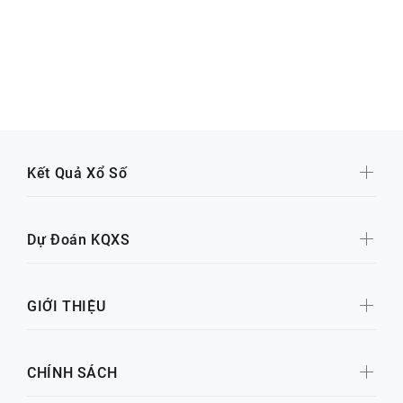
Kết Quả Xổ Số
Dự Đoán KQXS
GIỚI THIỆU
CHÍNH SÁCH