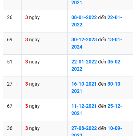
2021
26
3
ngày
08-01-2022
đến
22-01-
2022
69
3
ngày
30-12-2023
đến
13-01-
2024
51
3
ngày
22-01-2022
đến
05-02-
2022
27
3
ngày
16-10-2021
đến
30-10-
2021
67
3
ngày
11-12-2021
đến
25-12-
2021
36
3
ngày
27-08-2022
đến
10-09-
2022