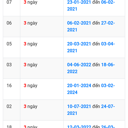
07
3
ngày
23-01-2021
đến
06-02-
2021
06
3
ngày
06-02-2021
đến
27-02-
2021
05
3
ngày
20-03-2021
đến
03-04-
2021
03
3
ngày
04-06-2022
đến
18-06-
2022
16
3
ngày
20-01-2024
đến
03-02-
2024
02
3
ngày
10-07-2021
đến
24-07-
2021
18
3
ngày
12-03-2022
đến
26-03-