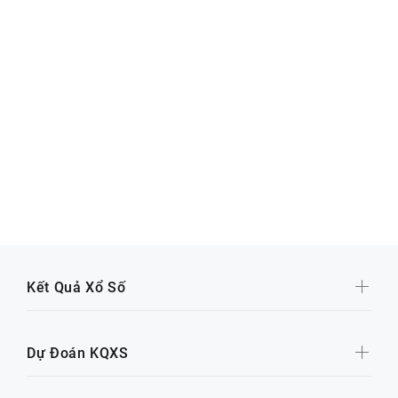
Kết Quả Xổ Số
Dự Đoán KQXS