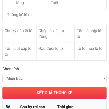
tổng
đuôi
Thống kê lô rơi
Chu kỳ dàn lô tô
Ghép lô xiên tự
Tần số nhịp lô
động
tô
Tần suất cặp lô
Đầu đuôi lô tô
Lô tô theo lô tô
tô
Chọn tỉnh
KẾT QUẢ THỐNG KÊ
Bộ
Chu kỳ rơi cao
Thời gian