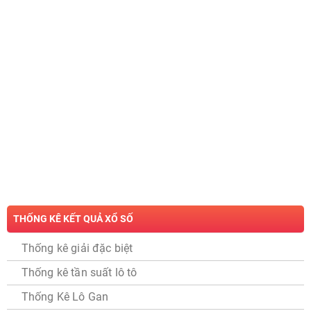
THỐNG KÊ KẾT QUẢ XỔ SỐ
Thống kê giải đặc biệt
Thống kê tần suất lô tô
Thống Kê Lô Gan