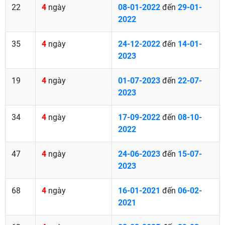
22
4
ngày
08-01-2022
đến
29-01-
2022
35
4
ngày
24-12-2022
đến
14-01-
2023
19
4
ngày
01-07-2023
đến
22-07-
2023
34
4
ngày
17-09-2022
đến
08-10-
2022
47
4
ngày
24-06-2023
đến
15-07-
2023
68
4
ngày
16-01-2021
đến
06-02-
2021