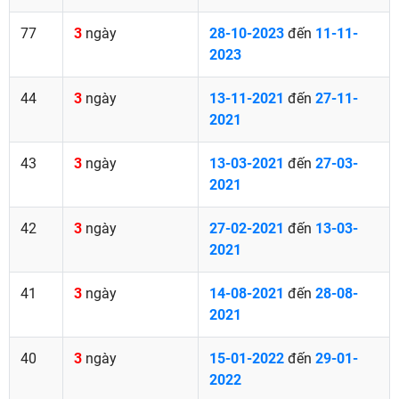
77
3
ngày
28-10-2023
đến
11-11-
2023
44
3
ngày
13-11-2021
đến
27-11-
2021
43
3
ngày
13-03-2021
đến
27-03-
2021
42
3
ngày
27-02-2021
đến
13-03-
2021
41
3
ngày
14-08-2021
đến
28-08-
2021
40
3
ngày
15-01-2022
đến
29-01-
2022