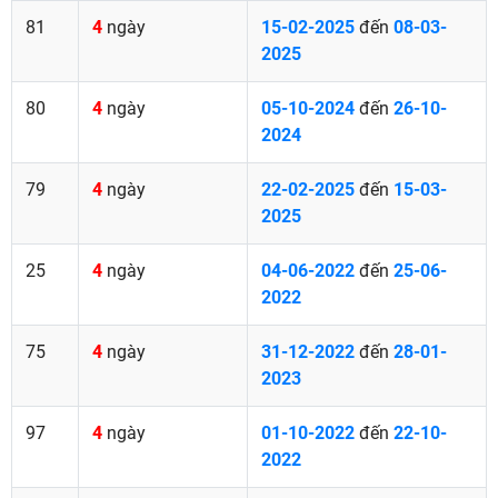
81
4
ngày
15-02-2025
đến
08-03-
2025
80
4
ngày
05-10-2024
đến
26-10-
2024
79
4
ngày
22-02-2025
đến
15-03-
2025
25
4
ngày
04-06-2022
đến
25-06-
2022
75
4
ngày
31-12-2022
đến
28-01-
2023
97
4
ngày
01-10-2022
đến
22-10-
2022