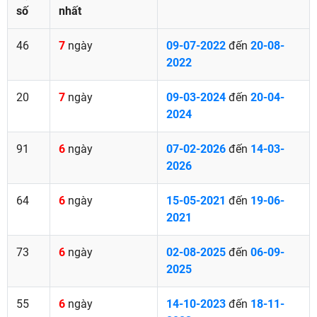
số
nhất
46
7
ngày
09-07-2022
đến
20-08-
2022
20
7
ngày
09-03-2024
đến
20-04-
2024
91
6
ngày
07-02-2026
đến
14-03-
2026
64
6
ngày
15-05-2021
đến
19-06-
2021
73
6
ngày
02-08-2025
đến
06-09-
2025
55
6
ngày
14-10-2023
đến
18-11-