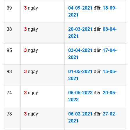
39
3
ngày
04-09-2021
đến
18-09-
2021
38
3
ngày
20-03-2021
đến
03-04-
2021
95
3
ngày
03-04-2021
đến
17-04-
2021
93
3
ngày
01-05-2021
đến
15-05-
2021
74
3
ngày
06-05-2023
đến
20-05-
2023
78
3
ngày
06-02-2021
đến
27-02-
2021