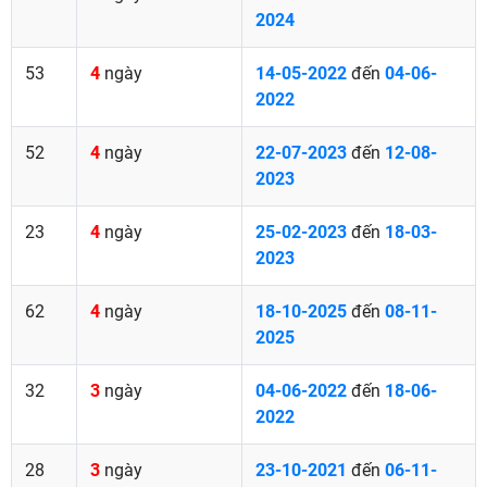
2024
53
4
ngày
14-05-2022
đến
04-06-
2022
52
4
ngày
22-07-2023
đến
12-08-
2023
23
4
ngày
25-02-2023
đến
18-03-
2023
62
4
ngày
18-10-2025
đến
08-11-
2025
32
3
ngày
04-06-2022
đến
18-06-
2022
28
3
ngày
23-10-2021
đến
06-11-