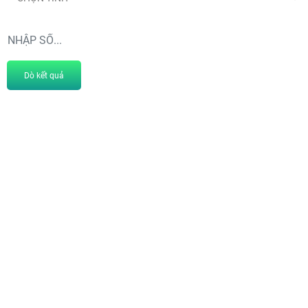
Dò kết quả