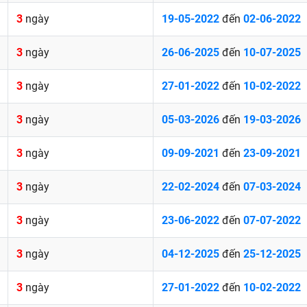
3
ngày
19-05-2022
đến
02-06-2022
3
ngày
26-06-2025
đến
10-07-2025
3
ngày
27-01-2022
đến
10-02-2022
3
ngày
05-03-2026
đến
19-03-2026
3
ngày
09-09-2021
đến
23-09-2021
3
ngày
22-02-2024
đến
07-03-2024
3
ngày
23-06-2022
đến
07-07-2022
3
ngày
04-12-2025
đến
25-12-2025
3
ngày
27-01-2022
đến
10-02-2022