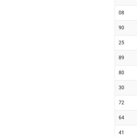
08
90
25
89
80
30
72
64
41