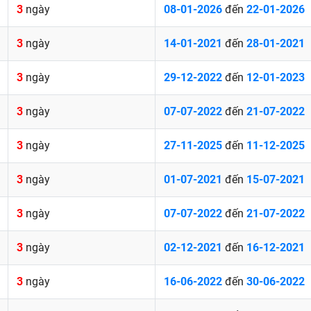
3
ngày
08-01-2026
đến
22-01-2026
3
ngày
14-01-2021
đến
28-01-2021
3
ngày
29-12-2022
đến
12-01-2023
3
ngày
07-07-2022
đến
21-07-2022
3
ngày
27-11-2025
đến
11-12-2025
3
ngày
01-07-2021
đến
15-07-2021
3
ngày
07-07-2022
đến
21-07-2022
3
ngày
02-12-2021
đến
16-12-2021
3
ngày
16-06-2022
đến
30-06-2022