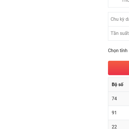
Thố
Chu kỳ dà
Tần suất 
Chọn tỉnh
Bộ số
74
91
22