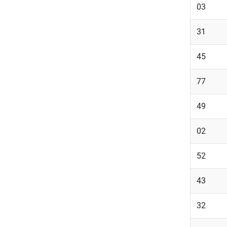
03
31
45
77
49
02
52
43
32