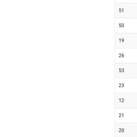
51
50
19
26
53
23
12
21
20