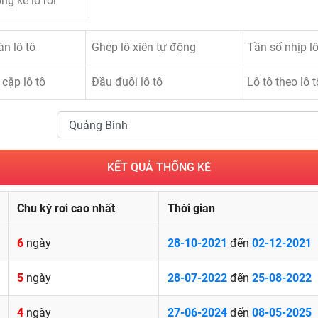
ng kê lô rơi
n lô tô
Ghép lô xiên tự động
Tần số nhịp lô
cặp lô tô
Đầu đuôi lô tô
Lô tô theo lô t
KẾT QUẢ THỐNG KÊ
Chu kỳ rơi cao nhất
Thời gian
6
ngày
28-10-2021
đến
02-12-2021
5
ngày
28-07-2022
đến
25-08-2022
4
ngày
27-06-2024
đến
08-05-2025