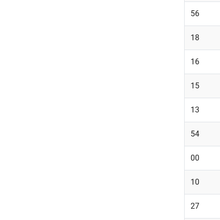
56
18
16
15
13
54
00
10
27